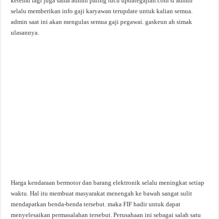
ketemu lagi juga sama admin paling lucu updategajian.com si admin
selalu memberikan info gaji karyawan terupdate untuk kalian semua.
admin saat ini akan mengulas semua gaji pegawai. gaskeun ah simak
ulasannya.
Harga kendaraan bermotor dan barang elektronik selalu meningkat setiap
waktu. Hal itu membuat masyarakat menengah ke bawah sangat sulit
mendapatkan benda-benda tersebut. maka FIF hadir untuk dapat
menyelesaikan permasalahan tersebut. Perusahaan ini sebagai salah satu