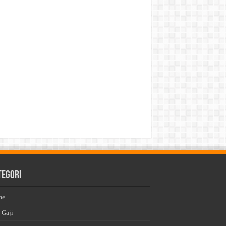
tegori
me
 Gaji