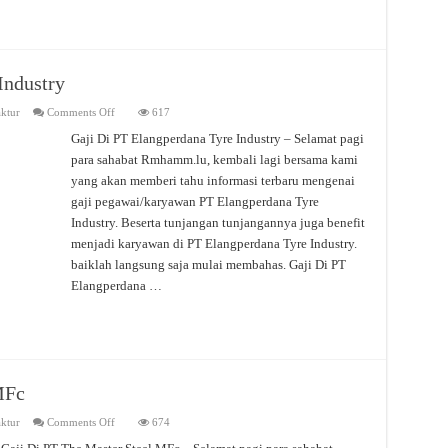
Industry
on
ktur
Comments Off
617
Gaji
Di
Gaji Di PT Elangperdana Tyre Industry – Selamat pagi
PT
para sahabat Rmhamm.lu, kembali lagi bersama kami
Elangperdana
Tyre
yang akan memberi tahu informasi terbaru mengenai
Industry
gaji pegawai/karyawan PT Elangperdana Tyre
Industry. Beserta tunjangan tunjangannya juga benefit
menjadi karyawan di PT Elangperdana Tyre Industry.
baiklah langsung saja mulai membahas. Gaji Di PT
Elangperdana …
MFc
on
ktur
Comments Off
674
Gaji
Di