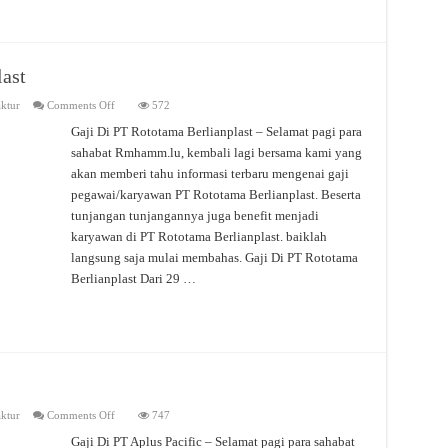
last
on
ktur
Comments Off
572
Gaji
Di
Gaji Di PT Rototama Berlianplast – Selamat pagi para
PT.
sahabat Rmhamm.lu, kembali lagi bersama kami yang
Rototama
Berlianplast
akan memberi tahu informasi terbaru mengenai gaji
pegawai/karyawan PT Rototama Berlianplast. Beserta
tunjangan tunjangannya juga benefit menjadi
karyawan di PT Rototama Berlianplast. baiklah
langsung saja mulai membahas. Gaji Di PT Rototama
Berlianplast Dari 29 …
on
ktur
Comments Off
747
Gaji
Di
Gaji Di PT Aplus Pacific – Selamat pagi para sahabat