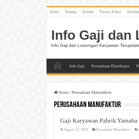
Home
Tentang
Kontak
Privacy Policy
Disclai
Info Gaji da
Info Gaji dan Lowongan Karyawan Terupdat
Info Gaji
Perusahaan Distributor
P
Home
/
Perusahaan Manufaktur
Perusahaan Manufaktur
Gaji Karyawan Pabrik Yamaha 
August 23, 2024
Perusahaan Manufaktur