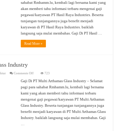
sahabat Rmhamm.lu, kembali lagi bersama kami yang
Hasil
Raya
akan memberi tahu informasi terbaru mengenai gaji
Industries
pegawai/karyawan PT Hasil Raya Industries. Beserta
tunjangan tunjangannya juga benefit menjadi
karyawan di PT Hasil Raya Industries. baiklah
langsung saja mulai membahas. Gaji Di PT Hasil …
Read More »
ass Industry
on
ktur
Comments Off
723
Gaji
Di
Gaji Di PT Multi Arthamas Glass Industry – Selamat
PT.
pagi para sahabat Rmhamm.lu, kembali lagi bersama
Multi
Arthamas
kami yang akan memberi tahu informasi terbaru
Glass
Industry
mengenai gaji pegawai/karyawan PT Multi Arthamas
Glass Industry. Beserta tunjangan tunjangannya juga
benefit menjadi karyawan di PT Multi Arthamas Glass
Industry. baiklah langsung saja mulai membahas. Gaji
…