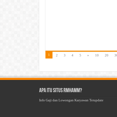
1
2
3
4
5
»
10
20
3
Apa Itu Situs Rmhamm?
Info Gaji dan Lowongan Karyawan Terupdate