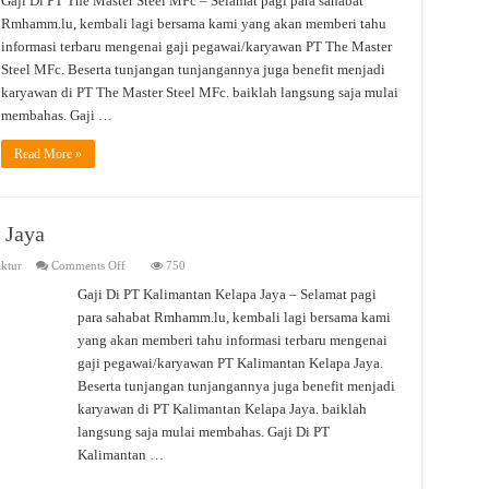
Gaji Di PT The Master Steel MFc – Selamat pagi para sahabat
PT.
Rmhamm.lu, kembali lagi bersama kami yang akan memberi tahu
The
Master
informasi terbaru mengenai gaji pegawai/karyawan PT The Master
Steel
MFc
Steel MFc. Beserta tunjangan tunjangannya juga benefit menjadi
karyawan di PT The Master Steel MFc. baiklah langsung saja mulai
membahas. Gaji …
Read More »
 Jaya
on
ktur
Comments Off
750
Gaji
Di
Gaji Di PT Kalimantan Kelapa Jaya – Selamat pagi
PT.
para sahabat Rmhamm.lu, kembali lagi bersama kami
Kalimantan
Kelapa
yang akan memberi tahu informasi terbaru mengenai
Jaya
gaji pegawai/karyawan PT Kalimantan Kelapa Jaya.
Beserta tunjangan tunjangannya juga benefit menjadi
karyawan di PT Kalimantan Kelapa Jaya. baiklah
langsung saja mulai membahas. Gaji Di PT
Kalimantan …