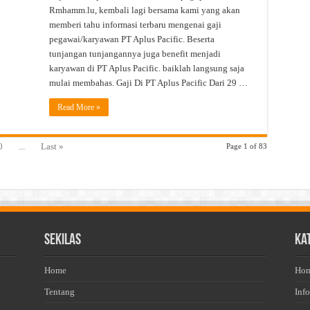
PT.
Rmhamm.lu, kembali lagi bersama kami yang akan
Aplus
Pacific
memberi tahu informasi terbaru mengenai gaji
pegawai/karyawan PT Aplus Pacific. Beserta
tunjangan tunjangannya juga benefit menjadi
karyawan di PT Aplus Pacific. baiklah langsung saja
mulai membahas. Gaji Di PT Aplus Pacific Dari 29 …
Read More »
0
...
Last »
Page 1 of 83
Sekilas
Ka
Home
Ho
Tentang
Info