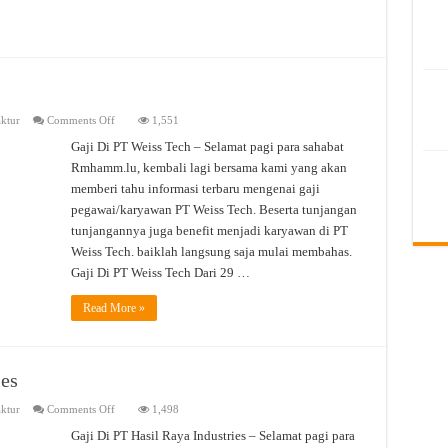
on
ktur
Comments Off
1,551
Gaji
Di
Gaji Di PT Weiss Tech – Selamat pagi para sahabat
PT.
Rmhamm.lu, kembali lagi bersama kami yang akan
Weiss
Tech
memberi tahu informasi terbaru mengenai gaji
pegawai/karyawan PT Weiss Tech. Beserta tunjangan
tunjangannya juga benefit menjadi karyawan di PT
Weiss Tech. baiklah langsung saja mulai membahas.
Gaji Di PT Weiss Tech Dari 29 …
Read More »
ies
on
ktur
Comments Off
1,498
Gaji
Di
Gaji Di PT Hasil Raya Industries – Selamat pagi para
PT.