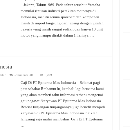
Pabrik
– Jakarta, Tahun1969. Pada tahun tersebut Yamaha
Yamaha
Motor
memulai rintisan industri perakitan motornya di
Indonesia
Indonesia, saat itu semua sparepart dan komponen
masih di import langsung dari jepang dengan jumlah
pekerja yang masih sangat sedikit dan hanya 10 unit
motor yang mampu dirakit dalam 1 harinya. …
nesia
on
ktur
Comments Off
1,709
Gaji
Di
Gaji Di PT Epiterma Mas Indonesia – Selamat pagi
PT.
para sahabat Rmhamm.lu, kembali lagi bersama kami
Epiterma
Mas
yang akan memberi tahu informasi terbaru mengenai
Indonesia
gaji pegawai/karyawan PT Epiterma Mas Indonesia.
Beserta tunjangan tunjangannya juga benefit menjadi
karyawan di PT Epiterma Mas Indonesia. baiklah
langsung saja mulai membahas. Gaji Di PT Epiterma
…