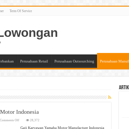
mer
Term Of Service
n Lowongan
e
erbankan
Perusahaan Retail
Perusahaan Outsourching
Perusahaan Manuf
Artik
Motor Indonesia
on
Comments Off
28,372
Gaji
Karyawan
Gaji Karyawan Yamaha Motor Manufacture Indonesia