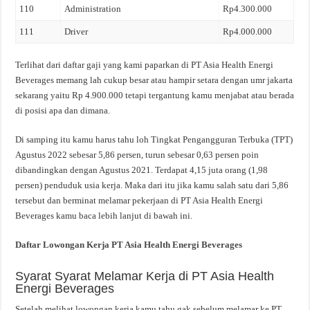
110
Administration
Rp4.300.000
111
Driver
Rp4.000.000
Terlihat dari daftar gaji yang kami paparkan di PT Asia Health Energi
Beverages memang lah cukup besar atau hampir setara dengan umr jakarta
sekarang yaitu Rp 4.900.000 tetapi tergantung kamu menjabat atau berada
di posisi apa dan dimana.
Di samping itu kamu harus tahu loh Tingkat Pengangguran Terbuka (TPT)
Agustus 2022 sebesar 5,86 persen, turun sebesar 0,63 persen poin
dibandingkan dengan Agustus 2021. Terdapat 4,15 juta orang (1,98
persen) penduduk usia kerja. Maka dari itu jika kamu salah satu dari 5,86
tersebut dan berminat melamar pekerjaan di PT Asia Health Energi
Beverages kamu baca lebih lanjut di bawah ini.
Daftar Lowongan Kerja PT Asia Health Energi Beverages
Syarat Syarat Melamar Kerja di PT Asia Health
Energi Beverages
Setelah melihat lowongan kerja kamu tahu gak sebelum melamar ke PT