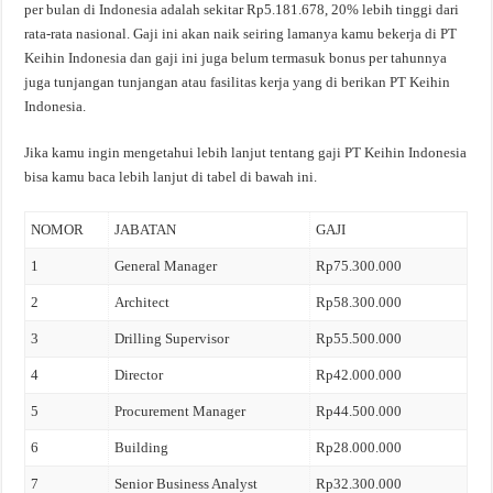
per bulan di Indonesia adalah sekitar Rp5.181.678, 20% lebih tinggi dari
rata-rata nasional. Gaji ini akan naik seiring lamanya kamu bekerja di PT
Keihin Indonesia dan gaji ini juga belum termasuk bonus per tahunnya
juga tunjangan tunjangan atau fasilitas kerja yang di berikan PT Keihin
Indonesia.
Jika kamu ingin mengetahui lebih lanjut tentang gaji PT Keihin Indonesia
bisa kamu baca lebih lanjut di tabel di bawah ini.
NOMOR
JABATAN
GAJI
1
General Manager
Rp75.300.000
2
Architect
Rp58.300.000
3
Drilling Supervisor
Rp55.500.000
4
Director
Rp42.000.000
5
Procurement Manager
Rp44.500.000
6
Building
Rp28.000.000
7
Senior Business Analyst
Rp32.300.000