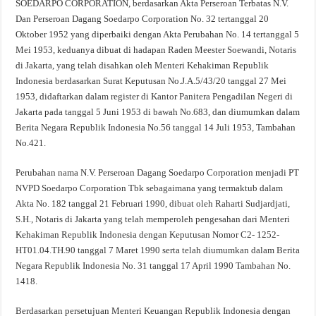
SOEDARPO CORPORATION, berdasarkan Akta Perseroan Terbatas N.V.
Dan Perseroan Dagang Soedarpo Corporation No. 32 tertanggal 20
Oktober 1952 yang diperbaiki dengan Akta Perubahan No. 14 tertanggal 5
Mei 1953, keduanya dibuat di hadapan Raden Meester Soewandi, Notaris
di Jakarta, yang telah disahkan oleh Menteri Kehakiman Republik
Indonesia berdasarkan Surat Keputusan No.J.A.5/43/20 tanggal 27 Mei
1953, didaftarkan dalam register di Kantor Panitera Pengadilan Negeri di
Jakarta pada tanggal 5 Juni 1953 di bawah No.683, dan diumumkan dalam
Berita Negara Republik Indonesia No.56 tanggal 14 Juli 1953, Tambahan
No.421.
Perubahan nama N.V. Perseroan Dagang Soedarpo Corporation menjadi PT
NVPD Soedarpo Corporation Tbk sebagaimana yang termaktub dalam
Akta No. 182 tanggal 21 Februari 1990, dibuat oleh Raharti Sudjardjati,
S.H., Notaris di Jakarta yang telah memperoleh pengesahan dari Menteri
Kehakiman Republik Indonesia dengan Keputusan Nomor C2- 1252-
HT01.04.TH.90 tanggal 7 Maret 1990 serta telah diumumkan dalam Berita
Negara Republik Indonesia No. 31 tanggal 17 April 1990 Tambahan No.
1418.
Berdasarkan persetujuan Menteri Keuangan Republik Indonesia dengan