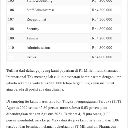
105
Staff Accounting
Rp4.300.000
106
Staff Administrasi
Rp4.300.000
107
Receptionist
Rp4.300.000
108
Security
Rp4.300.000
109
Teknisi
Rp4.200.000
110
Administration
Rp4.300.000
111
Driver
Rp4.000.000
Terlihat dari daftar gaji yang kami paparkan di PT Millennium Pharmacon
International Tbk memang lah cukup besar atau hampir setara dengan umr
jakarta sekarang yaitu Rp 4.900.000 tetapi tergantung kamu menjabat
atau berada di posisi apa dan dimana.
Di samping itu kamu harus tahu loh Tingkat Pengangguran Terbuka (TPT)
Agustus 2022 sebesar 5,86 persen, turun sebesar 0,63 persen poin
dibandingkan dengan Agustus 2021. Terdapat 4,15 juta orang (1,98
persen) penduduk usia kerja. Maka dari itu jika kamu salah satu dari 5,86
tersebut dan berminat melamar pekerjaan di PT Millennium Pharmacon