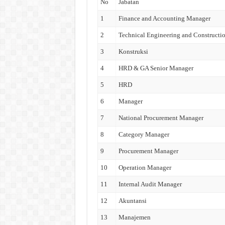
No
Jabatan
1
Finance and Accounting Manager
2
Technical Engineering and Constructi
3
Konstruksi
4
HRD & GA Senior Manager
5
HRD
6
Manager
7
National Procurement Manager
8
Category Manager
9
Procurement Manager
10
Operation Manager
11
Internal Audit Manager
12
Akuntansi
13
Manajemen