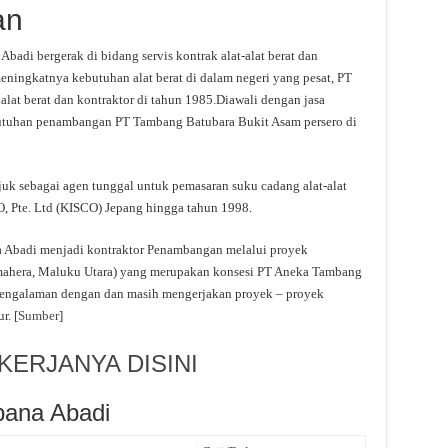
an
badi bergerak di bidang servis kontrak alat-alat berat dan
ningkatnya kebutuhan alat berat di dalam negeri yang pesat, PT
at berat dan kontraktor di tahun 1985.Diawali dengan jasa
utuhan penambangan PT Tambang Batubara Bukit Asam persero di
uk sebagai agen tunggal untuk pemasaran suku cadang alat-alat
O, Pte. Ltd (KISCO) Jepang hingga tahun 1998.
 Abadi menjadi kontraktor Penambangan melalui proyek
lmahera, Maluku Utara) yang merupakan konsesi PT Aneka Tambang
rpengalaman dengan dan masih mengerjakan proyek – proyek
r. [
Sumber
]
ERJANYA DISINI
bana Abadi