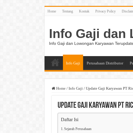
Home
Tentang
Kontak
Privacy Policy
Disclai
Info Gaji da
Info Gaji dan Lowongan Karyawan Terupdat
Info Gaji
Perusahaan Distributor
P
Home
/
Info Gaji
/
Update Gaji Karyawan PT Ri
Update Gaji Karyawan PT Ri
Daftar Isi
Sejarah Perusahaan