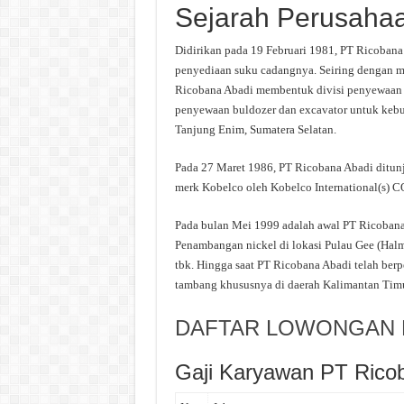
Sejarah Perusaha
Didirikan pada 19 Februari 1981, PT Ricobana A
penyediaan suku cadangnya. Seiring dengan me
Ricobana Abadi membentuk divisi penyewaan al
penyewaan buldozer dan excavator untuk keb
Tanjung Enim, Sumatera Selatan.
Pada 27 Maret 1986, PT Ricobana Abadi ditunj
merk Kobelco oleh Kobelco International(s) C
Pada bulan Mei 1999 adalah awal PT Ricobana
Penambangan nickel di lokasi Pulau Gee (Ha
tbk. Hingga saat PT Ricobana Abadi telah be
tambang khususnya di daerah Kalimantan Timu
DAFTAR LOWONGAN K
Gaji Karyawan PT Rico