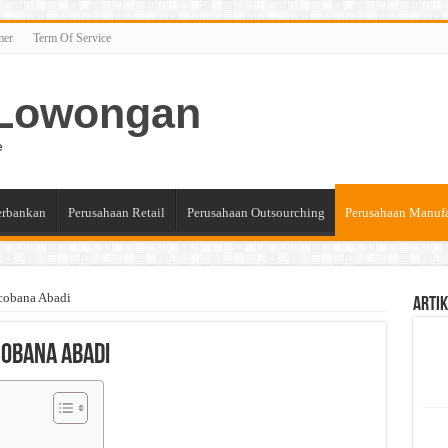
mer
Term Of Service
n Lowongan
e
erbankan
Perusahaan Retail
Perusahaan Outsourching
Perusahaan Manuf
cobana Abadi
Artik
cobana Abadi