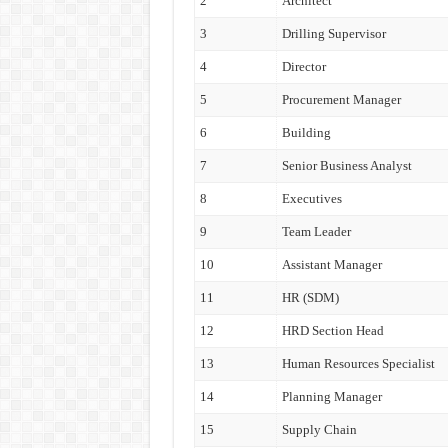
2
Architect
3
Drilling Supervisor
4
Director
5
Procurement Manager
6
Building
7
Senior Business Analyst
8
Executives
9
Team Leader
10
Assistant Manager
11
HR (SDM)
12
HRD Section Head
13
Human Resources Specialist
14
Planning Manager
15
Supply Chain