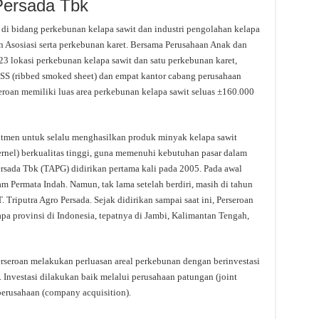
 Persada Tbk
 di bidang perkebunan kelapa sawit dan industri pengolahan kelapa
n Asosiasi serta perkebunan karet. Bersama Perusahaan Anak dan
 23 lokasi perkebunan kelapa sawit dan satu perkebunan karet,
RSS (ribbed smoked sheet) dan empat kantor cabang perusahaan
eroan memiliki luas area perkebunan kelapa sawit seluas ±160.000
tmen untuk selalu menghasilkan produk minyak kelapa sawit
kernel) berkualitas tinggi, guna memenuhi kebutuhan pasar dalam
ersada Tbk (TAPG) didirikan pertama kali pada 2005. Pada awal
 Permata Indah. Namun, tak lama setelah berdiri, masih di tahun
Triputra Agro Persada. Sejak didirikan sampai saat ini, Perseroan
a provinsi di Indonesia, tepatnya di Jambi, Kalimantan Tengah,
rseroan melakukan perluasan areal perkebunan dengan berinvestasi
Investasi dilakukan baik melalui perusahaan patungan (joint
erusahaan (company acquisition).