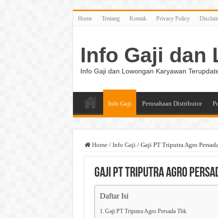
Home
Tentang
Kontak
Privacy Policy
Disclai
Info Gaji da
Info Gaji dan Lowongan Karyawan Terupdat
Info Gaji
Perusahaan Distributor
P
Home
/
Info Gaji
/
Gaji PT Triputra Agro Persad
Gaji PT Triputra Agro Persa
Daftar Isi
Gaji PT Triputra Agro Persada Tbk