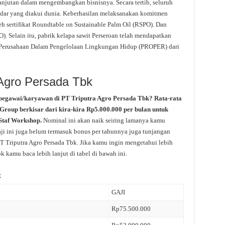
jutan dalam mengembangkan bisnisnya. Secara tertib, seluruh
ndar yang diakui dunia. Keberhasilan melaksanakan komitmen
 sertifikat Roundtable on Sustainable Palm Oil (RSPO). Dan
O). Selain itu, pabrik kelapa sawit Perseroan telah mendapatkan
ja Perusahaan Dalam Pengelolaan Lingkungan Hidup (PROPER) dari
 Agro Persada Tbk
 pegawai/karyawan di PT Triputra Agro Persada Tbk? Rata-rata
Group berkisar dari kira-kira Rp5.000.000 per bulan untuk
 Staf Workshop.
Nominal ini akan naik seiring lamanya kamu
aji ini juga belum termasuk bonus per tahunnya juga tunjangan
 PT Triputra Agro Persada Tbk. Jika kamu ingin mengetahui lebih
k kamu baca lebih lanjut di tabel di bawah ini.
k
GAJI
Rp75.500.000