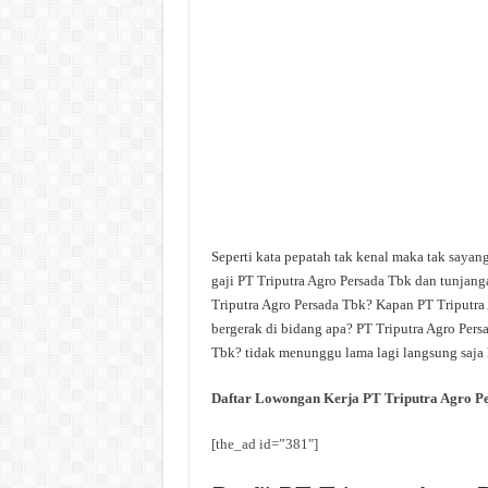
Seperti kata pepatah tak kenal maka tak sayan
gaji PT Triputra Agro Persada Tbk dan tunjang
Triputra Agro Persada Tbk? Kapan PT Triputra 
bergerak di bidang apa? PT Triputra Agro Persa
Tbk? tidak menunggu lama lagi langsung saja k
Daftar Lowongan Kerja PT Triputra Agro P
[the_ad id=”381″]