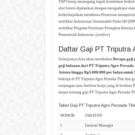
TAP Group memegang teguh komitmen berkelan
alur bisnis dijalankan dengan mengadopsi sta
berkelanjutkan membawa Perseroan memperoleh
sertifikat Indonesian Sustainable Palm Oil (ISP
sertifikat Program Penilaian Peringkat Kiner
Pemerintah Indonesia. (
sumber
)
Daftar Gaji PT Triputra
Selanjutnya kita akan membahas
Berapa gaji
gaji bulanan dari PT Triputra Agro Persada 
Asisten hingga Rp5.000.000 per bulan untuk
bekerja di PT Triputra Agro Persada Tbk dan g
tunjangan atau fasilitas kerja yang di berikan
lanjut tentang gaji PT Triputra Agro Persada Tb
Tabel Gaji PT Triputra Agro Persada Tb
NOMOR
JABATAN
1
General Manager