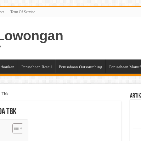
mer
Term Of Service
n Lowongan
e
erbankan
Perusahaan Retail
Perusahaan Outsourching
Perusahaan Manuf
a Tbk
Artik
da Tbk