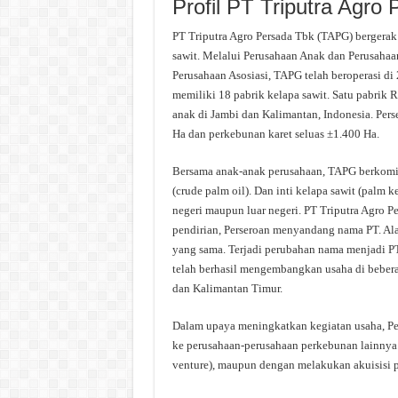
Profil PT Triputra Agro
PT Triputra Agro Persada Tbk (TAPG) bergerak
sawit. Melalui Perusahaan Anak dan Perusahaa
Perusahaan Asosiasi, TAPG telah beroperasi di
memiliki 18 pabrik kelapa sawit. Satu pabrik 
anak di Jambi dan Kalimantan, Indonesia. Pers
Ha dan perkebunan karet seluas ±1.400 Ha.
Bersama anak-anak perusahaan, TAPG berkomi
(crude palm oil). Dan inti kelapa sawit (palm 
negeri maupun luar negeri. PT Triputra Agro P
pendirian, Perseroan menyandang nama PT. Alam
yang sama. Terjadi perubahan nama menjadi PT. 
telah berhasil mengembangkan usaha di beberap
dan Kalimantan Timur.
Dalam upaya meningkatkan kegiatan usaha, Pe
ke perusahaan-perusahaan perkebunan lainnya. 
venture), maupun dengan melakukan akuisisi p