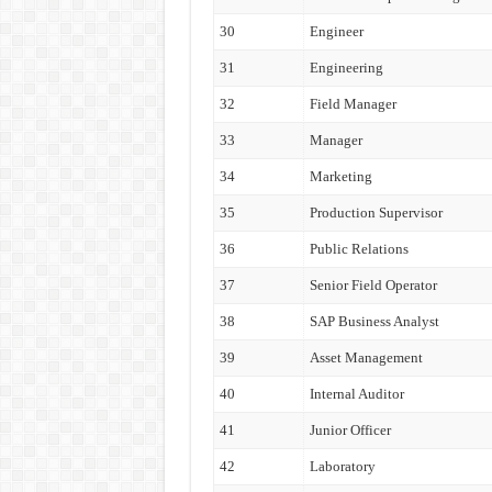
30
Engineer
31
Engineering
32
Field Manager
33
Manager
34
Marketing
35
Production Supervisor
36
Public Relations
37
Senior Field Operator
38
SAP Business Analyst
39
Asset Management
40
Internal Auditor
41
Junior Officer
42
Laboratory