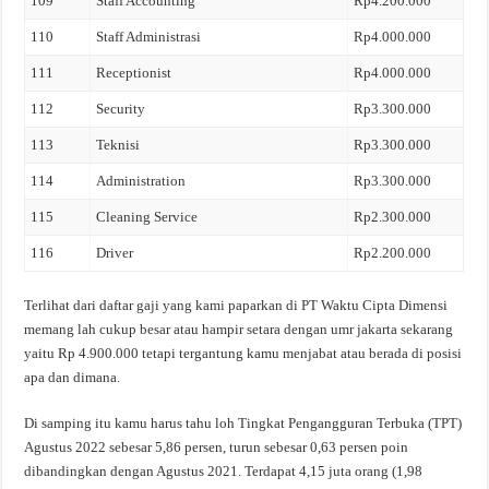
109
Staff Accounting
Rp4.200.000
110
Staff Administrasi
Rp4.000.000
111
Receptionist
Rp4.000.000
112
Security
Rp3.300.000
113
Teknisi
Rp3.300.000
114
Administration
Rp3.300.000
115
Cleaning Service
Rp2.300.000
116
Driver
Rp2.200.000
Terlihat dari daftar gaji yang kami paparkan di PT Waktu Cipta Dimensi
memang lah cukup besar atau hampir setara dengan umr jakarta sekarang
yaitu Rp 4.900.000 tetapi tergantung kamu menjabat atau berada di posisi
apa dan dimana.
Di samping itu kamu harus tahu loh Tingkat Pengangguran Terbuka (TPT)
Agustus 2022 sebesar 5,86 persen, turun sebesar 0,63 persen poin
dibandingkan dengan Agustus 2021. Terdapat 4,15 juta orang (1,98