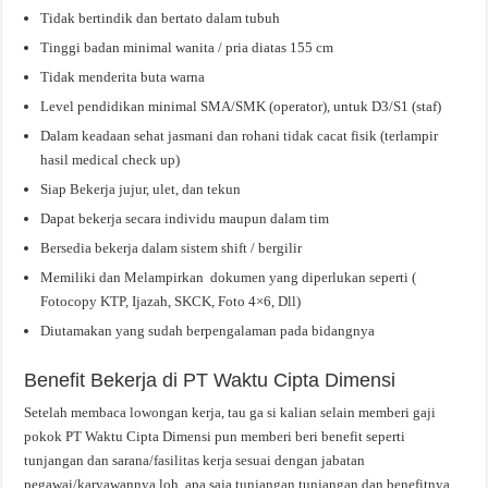
Tidak bertindik dan bertato dalam tubuh
Tinggi badan minimal wanita / pria diatas 155 cm
Tidak menderita buta warna
Level pendidikan minimal SMA/SMK (operator), untuk D3/S1 (staf)
Dalam keadaan sehat jasmani dan rohani tidak cacat fisik (terlampir
hasil medical check up)
Siap Bekerja jujur, ulet, dan tekun
Dapat bekerja secara individu maupun dalam tim
Bersedia bekerja dalam sistem shift / bergilir
Memiliki dan Melampirkan dokumen yang diperlukan seperti (
Fotocopy KTP, Ijazah, SKCK, Foto 4×6, Dll)
Diutamakan yang sudah berpengalaman pada bidangnya
Benefit Bekerja di PT Waktu Cipta Dimensi
Setelah membaca lowongan kerja, tau ga si kalian selain memberi gaji
pokok PT Waktu Cipta Dimensi pun memberi beri benefit seperti
tunjangan dan sarana/fasilitas kerja sesuai dengan jabatan
pegawai/karyawannya loh, apa saja tunjangan tunjangan dan benefitnya