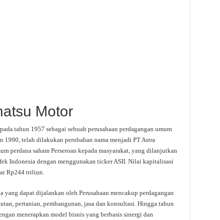
ihatsu Motor
rta pada tahun 1957 sebagai sebuah perusahaan perdagangan umum
un 1990, telah dilakukan perubahan nama menjadi PT Astra
mum perdana saham Perseroan kepada masyarakat, yang dilanjutkan
ek Indonesia dengan menggunakan ticker ASII. Nilai kapitalisasi
ar Rp244 triliun.
aha yang dapat dijalankan oleh Perusahaan mencakup perdagangan
tan, pertanian, pembangunan, jasa dan konsultasi. Hingga tahun
ngan menerapkan model bisnis yang berbasis sinergi dan