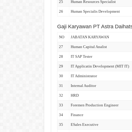
25
Human Resources Specialist
26
Human Specialis Development
Gaji Karyawan PT Astra Daihat
NO
JABATAN KARYAWAN
27
Human Capital Analist
28
IT SAP Tester
29
IT Applicatin Development (MIT IT)
30
IT Administrator
31
Internal Auditor
32
HRD
33
Foremen Production Engineer
34
Finance
35
ESales Executive