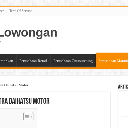
mer
Term Of Service
n Lowongan
e
erbankan
Perusahaan Retail
Perusahaan Outsourching
Perusahaan Manuf
ra Daihatsu Motor
Artik
tra Daihatsu Motor