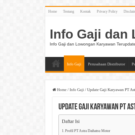
Home
Tentang
Kontak
Privacy Policy
Disclai
Info Gaji da
Info Gaji dan Lowongan Karyawan Terupdat
Info Gaji
Perusahaan Distributor
P
Home
/
Info Gaji
/
Update Gaji Karyawan PT Ast
Update Gaji Karyawan PT As
Daftar Isi
Profil PT Astra Daihatsu Motor