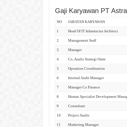
Gaji Karyawan PT Astra
NO
JABATAN KARYAWAN
1
Head Of IT Infrastuctur Architect
2
Management Staff
3
Manager
4
Co, Analis Strategi Orate
5
Operation Coordination
6
Internal Audit Manager
7
Manager Co Finance
8
Human Specialist Development Mana
9
Consultant
10
Project Analis
11
Marketing Manager