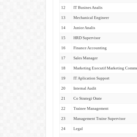
12
IT Busines Analis
13
Mechanical Engineer
14
Junior Analis
15
HRD Supervisor
16
Finance Accounting
17
Sales Manager
18
Marketing Executif Marketing Commu
19
IT Aplication Support
20
Internal Audit
21
Co Strategi Orate
22
Trainee Management
23
Management Traine Supervisor
24
Legal