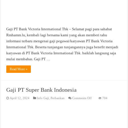
Gaji PT Bank Victoria International Tbk – Selamat pagi para sahabat
Rmhamm.lu, kembali lagi bersama kami yang akan memberi tahu
informasi terbaru mengenai gaji pegawai/karyawan PT Bank Victoria
International Tbk. Beserta tunjangan tunjangannya juga benefit menjadi
karyawan di PT Bank Victoria International Tbk. baiklah langsung saja
mulai membahas. Gaji PT …
Read More »
Gaji PT Super Bank Indonesia
on
April 12, 2024
Info Gaji
,
Perbankan
Comments Off
704
Gaji
PT
Super
Bank
Indonesia