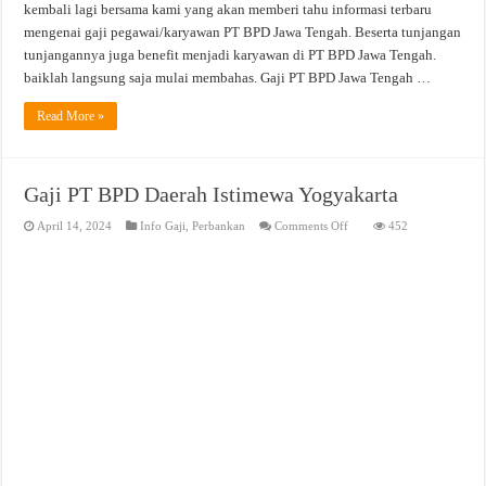
kembali lagi bersama kami yang akan memberi tahu informasi terbaru
mengenai gaji pegawai/karyawan PT BPD Jawa Tengah. Beserta tunjangan
tunjangannya juga benefit menjadi karyawan di PT BPD Jawa Tengah.
baiklah langsung saja mulai membahas. Gaji PT BPD Jawa Tengah …
Read More »
Gaji PT BPD Daerah Istimewa Yogyakarta
on
April 14, 2024
Info Gaji
,
Perbankan
Comments Off
452
Gaji
PT
BPD
Daerah
Istimewa
Yogyakarta