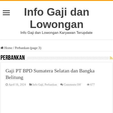
Info Gaji dan
Lowongan
Info Gaji dan Lowongan Karyawan Terupdate
Home
/
Perbankan (page 3)
Perbankan
Gaji PT BPD Sumatera Selatan dan Bangka
Belitung
on
April 16, 2024
Info Gaji
,
Perbankan
Comments Off
677
Gaji
PT
BPD
Sumatera
Selatan
dan
Bangka
Belitung