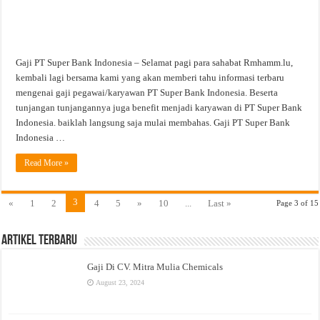
Gaji PT Super Bank Indonesia – Selamat pagi para sahabat Rmhamm.lu,
kembali lagi bersama kami yang akan memberi tahu informasi terbaru
mengenai gaji pegawai/karyawan PT Super Bank Indonesia. Beserta
tunjangan tunjangannya juga benefit menjadi karyawan di PT Super Bank
Indonesia. baiklah langsung saja mulai membahas. Gaji PT Super Bank
Indonesia …
Read More »
3
«
1
2
4
5
»
10
...
Last »
Page 3 of 15
Artikel Terbaru
Gaji Di CV. Mitra Mulia Chemicals
August 23, 2024