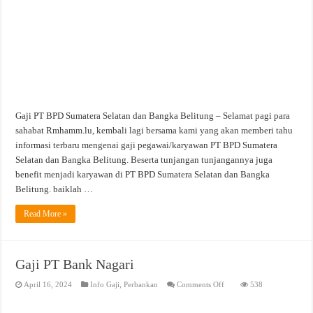
Gaji PT BPD Sumatera Selatan dan Bangka Belitung – Selamat pagi para
sahabat Rmhamm.lu, kembali lagi bersama kami yang akan memberi tahu
informasi terbaru mengenai gaji pegawai/karyawan PT BPD Sumatera
Selatan dan Bangka Belitung. Beserta tunjangan tunjangannya juga
benefit menjadi karyawan di PT BPD Sumatera Selatan dan Bangka
Belitung. baiklah …
Read More »
Gaji PT Bank Nagari
on
April 16, 2024
Info Gaji
,
Perbankan
Comments Off
538
Gaji
PT
Bank