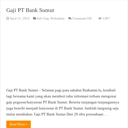
Gaji PT Bank Sumut
on
April 15, 2024
Info Gaji
,
Perbankan
Comments Off
1,697
Gaji
PT
Bank
Sumut
Gaji PT Bank Sumut – Selamat pagi para sahabat Rmhamm.lu, kembali
lagi bersama kami yang akan memberi tahu informasi terbaru mengenai
gaji pegawai/karyawan PT Bank Sumut. Beserta tunjangan tunjangannya
juga benefit menjadi karyawan di PT Bank Sumut. baiklah langsung saja
mulai membahas. Gaji PT Bank Sumut Dari 29 ribu perusahaan …
Read More »