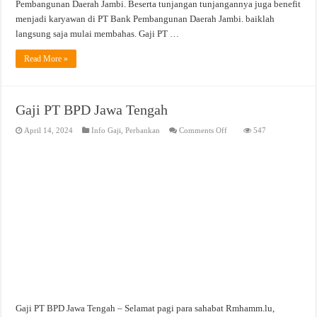
Pembangunan Daerah Jambi. Beserta tunjangan tunjangannya juga benefit
menjadi karyawan di PT Bank Pembangunan Daerah Jambi. baiklah
langsung saja mulai membahas. Gaji PT …
Read More »
Gaji PT BPD Jawa Tengah
on
April 14, 2024
Info Gaji
,
Perbankan
Comments Off
547
Gaji
PT
BPD
Jawa
Tengah
Gaji PT BPD Jawa Tengah – Selamat pagi para sahabat Rmhamm.lu,