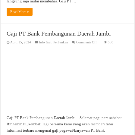
langsung saja mulai membahas. Gaji PT …
Read More »
Gaji PT Bank Pembangunan Daerah Jambi
on
April 15, 2024
Info Gaji
,
Perbankan
Comments Off
550
Gaji
PT
Bank
Pembangunan
Daerah
Jambi
Gaji PT Bank Pembangunan Daerah Jambi – Selamat pagi para sahabat
Rmhamm.lu, kembali lagi bersama kami yang akan memberi tahu
informasi terbaru mengenai gaji pegawai/karyawan PT Bank