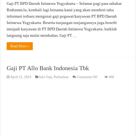
Gaji PT BPD Daerah Istimewa Yogyakarta – Selamat pagi para sahabat
Rmhamm.lu, kembali lagi bersama kami yang akan memberi tahu
informasi terbaru mengenai gaji pegawai/karyawan PT BPD Daerah
Istimewa Yogyakarta. Beserta tunjangan tunjangannya juga benefit
menjadi karyawan di PT BPD Daerah Istimewa Yogyakarta. baiklah
langsung saja mulai membahas. Gaji PT …
Read More »
Gaji PT Allo Bank Indonesia Tbk
on
April 13, 2024
Info Gaji
,
Perbankan
Comments Off
466
Gaji
PT
Allo
Bank
Indonesia
Tbk