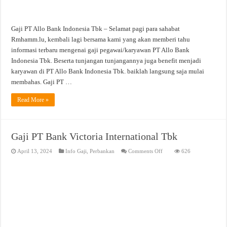
Gaji PT Allo Bank Indonesia Tbk – Selamat pagi para sahabat
Rmhamm.lu, kembali lagi bersama kami yang akan memberi tahu
informasi terbaru mengenai gaji pegawai/karyawan PT Allo Bank
Indonesia Tbk. Beserta tunjangan tunjangannya juga benefit menjadi
karyawan di PT Allo Bank Indonesia Tbk. baiklah langsung saja mulai
membahas. Gaji PT …
Read More »
Gaji PT Bank Victoria International Tbk
on
April 13, 2024
Info Gaji
,
Perbankan
Comments Off
626
Gaji
PT
Bank
Victoria
International
Tbk