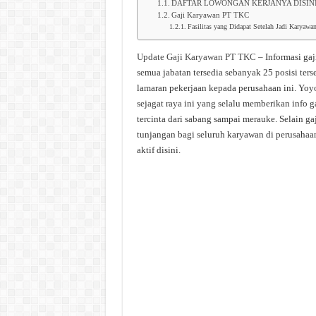
DAFTAR LOWONGAN KERJANYA DISIN
Gaji Karyawan PT TKC
Fasilitas yang Didapat Setelah Jadi Ka
Update Gaji Karyawan PT TKC
– Informasi g
semua jabatan tersedia sebanyak 25 posisi ter
lamaran pekerjaan kepada perusahaan ini. Yo
sejagat raya ini yang selalu memberikan info g
tercinta dari sabang sampai merauke. Selain g
tunjangan bagi seluruh karyawan di perusahaa
aktif disini.