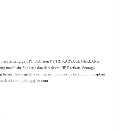
nformasi tentang gaji PT TKC atau PT TRI KARYA CEMERLANG
ng masih aktif bekerja dan dari devisi HRD terkait. Semoga
ng bermanfaat bagi kita semua, aamiin. diakhir kata mimin ucapkan
es dari kami updategajian.com
A