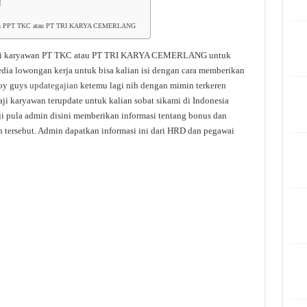
I
ryawan PPT TKC atau PT TRI KARYA CEMERLANG
aji karyawan PT TKC atau PT TRI KARYA CEMERLANG untuk
sedia lowongan kerja untuk bisa kalian isi dengan cara memberikan
yoy guys
updategajian
ketemu lagi nih dengan mimin terkeren
aji karyawan terupdate untuk kalian sobat sikami di Indonesia
aji pula admin disini memberikan informasi tentang bonus dan
n tersebut. Admin dapatkan informasi ini dari HRD dan pegawai