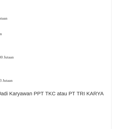
utaan
an
80 Jutaan
3 Jutaan
h Jadi Karyawan PPT TKC atau PT TRI KARYA