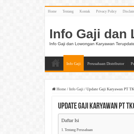
Home
Tentang
Kontak
Privacy Policy
Disclai
Info Gaji da
Info Gaji dan Lowongan Karyawan Terupdat
Info Gaji
Perusahaan Distributor
P
Home
/
Info Gaji
/
Update Gaji Karyawan PT T
Update Gaji Karyawan PT TK
Daftar Isi
Tentang Perusahaan