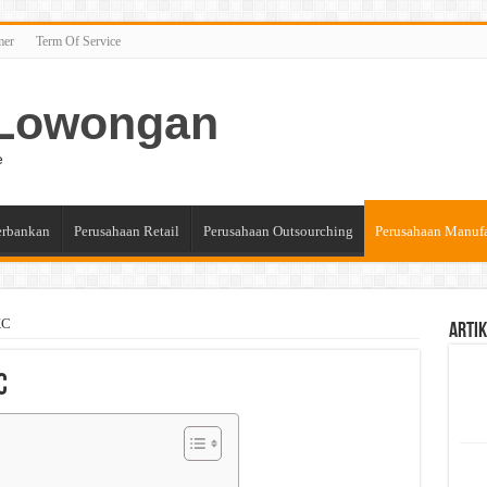
mer
Term Of Service
n Lowongan
e
erbankan
Perusahaan Retail
Perusahaan Outsourching
Perusahaan Manuf
KC
Artik
C