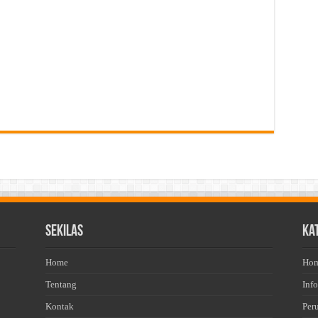
Sekilas
Ka
Home
Ho
Tentang
Info
Kontak
Per