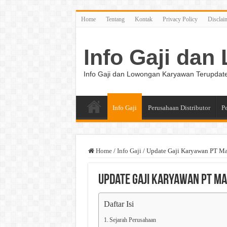
Home
Tentang
Kontak
Privacy Policy
Disclai
Info Gaji da
Info Gaji dan Lowongan Karyawan Terupdat
Info Gaji
Perusahaan Distributor
P
Home
/
Info Gaji
/
Update Gaji Karyawan PT M
Update Gaji Karyawan PT M
Daftar Isi
Sejarah Perusahaan