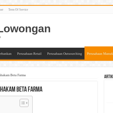
mer
Term Of Service
n Lowongan
e
erbankan
Perusahaan Retail
Perusahaan Outsourching
Perusahaan Manuf
ahakam Beta Farma
Artik
ahakam Beta Farma