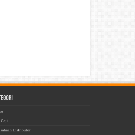
tegori
me
 Gaji
usahaan Distributor