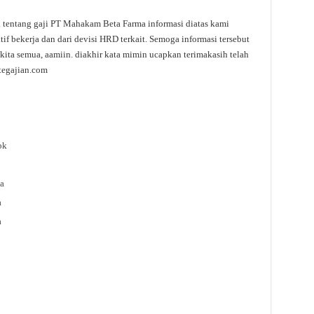
si tentang gaji PT Mahakam Beta Farma informasi diatas kami
f bekerja dan dari devisi HRD terkait. Semoga informasi tersebut
kita semua, aamiin. diakhir kata mimin ucapkan terimakasih telah
tegajian.com
bk
a
a
a