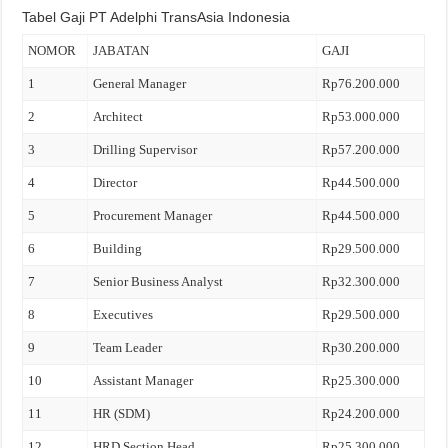
Tabel Gaji PT Adelphi TransAsia Indonesia
NOMOR
JABATAN
GAJI
1
General Manager
Rp76.200.000
2
Architect
Rp53.000.000
3
Drilling Supervisor
Rp57.200.000
4
Director
Rp44.500.000
5
Procurement Manager
Rp44.500.000
6
Building
Rp29.500.000
7
Senior Business Analyst
Rp32.300.000
8
Executives
Rp29.500.000
9
Team Leader
Rp30.200.000
10
Assistant Manager
Rp25.300.000
11
HR (SDM)
Rp24.200.000
12
HRD Section Head
Rp25.300.000