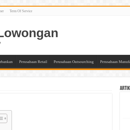
mer
Term Of Service
n Lowongan
e
rbankan
Perusahaan Retail
Perusahaan Outsourching
Perusahaan Manuf
Artik