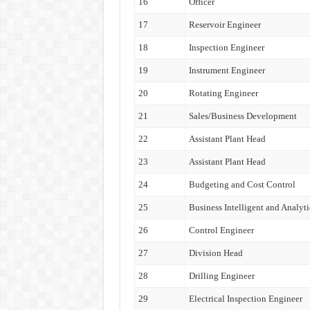
16
Officer
17
Reservoir Engineer
18
Inspection Engineer
19
Instrument Engineer
20
Rotating Engineer
21
Sales/Business Development
22
Assistant Plant Head
23
Assistant Plant Head
24
Budgeting and Cost Control
25
Business Intelligent and Analyti
26
Control Engineer
27
Division Head
28
Drilling Engineer
29
Electrical Inspection Engineer