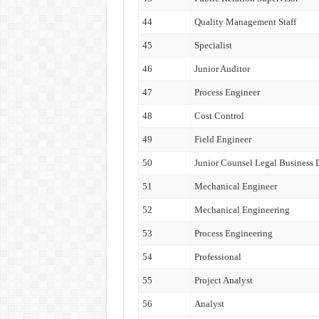
44
Quality Management Staff
45
Specialist
46
Junior Auditor
47
Process Engineer
48
Cost Control
49
Field Engineer
50
Junior Counsel Legal Business
51
Mechanical Engineer
52
Mechanical Engineering
53
Process Engineering
54
Professional
55
Project Analyst
56
Analyst