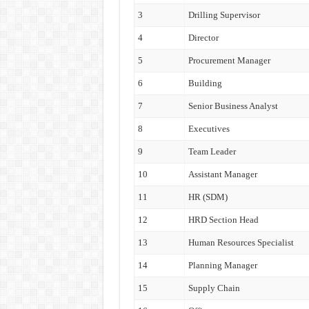
3
Drilling Supervisor
4
Director
5
Procurement Manager
6
Building
7
Senior Business Analyst
8
Executives
9
Team Leader
10
Assistant Manager
11
HR (SDM)
12
HRD Section Head
13
Human Resources Specialist
14
Planning Manager
15
Supply Chain