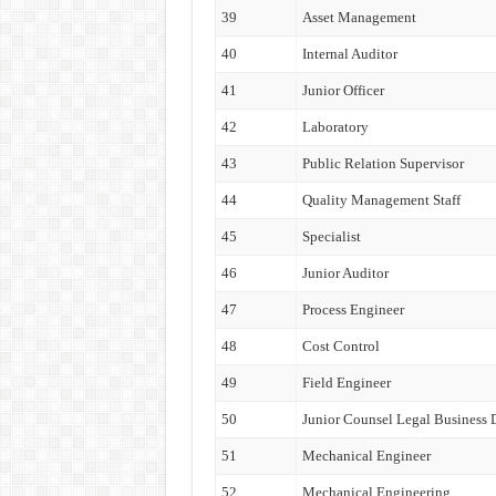
39
Asset Management
40
Internal Auditor
41
Junior Officer
42
Laboratory
43
Public Relation Supervisor
44
Quality Management Staff
45
Specialist
46
Junior Auditor
47
Process Engineer
48
Cost Control
49
Field Engineer
50
Junior Counsel Legal Business
51
Mechanical Engineer
52
Mechanical Engineering