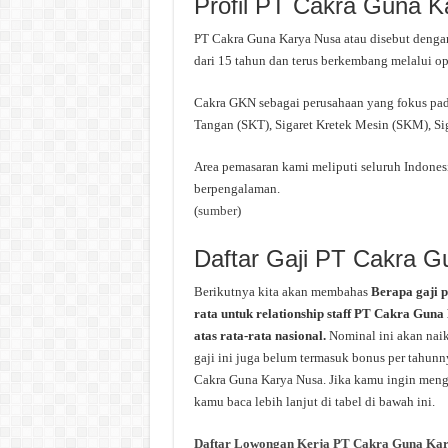
Profil PT Cakra Guna K
PT Cakra Guna Karya Nusa atau disebut dengan
dari 15 tahun dan terus berkembang melalui ope
Cakra GKN sebagai perusahaan yang fokus pada
Tangan (SKT), Sigaret Kretek Mesin (SKM), Si
Area pemasaran kami meliputi seluruh Indones
berpengalaman.
(
sumber
)
Daftar Gaji PT Cakra 
Berikutnya kita akan membahas
Berapa gaji 
rata untuk relationship staff PT Cakra Guna
atas rata-rata nasional.
Nominal ini akan nai
gaji ini juga belum termasuk bonus per tahunny
Cakra Guna Karya Nusa. Jika kamu ingin menge
kamu baca lebih lanjut di tabel di bawah ini.
Daftar Lowongan Kerja PT Cakra Guna Kar