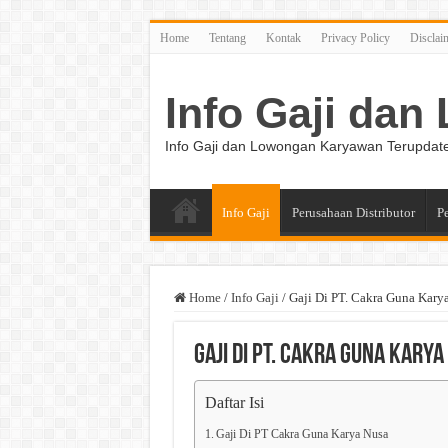
Home
Tentang
Kontak
Privacy Policy
Disclai
Info Gaji da
Info Gaji dan Lowongan Karyawan Terupdat
Info Gaji
Perusahaan Distributor
P
Home
/
Info Gaji
/
Gaji Di PT. Cakra Guna Kary
Gaji Di PT. Cakra Guna Karya
Daftar Isi
Gaji Di PT Cakra Guna Karya Nusa