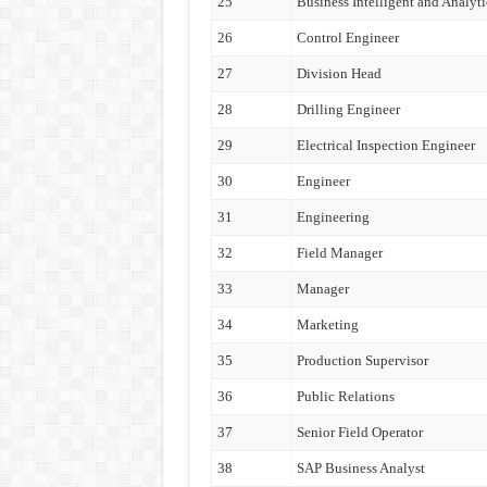
25
Business Intelligent and Analyti
26
Control Engineer
27
Division Head
28
Drilling Engineer
29
Electrical Inspection Engineer
30
Engineer
31
Engineering
32
Field Manager
33
Manager
34
Marketing
35
Production Supervisor
36
Public Relations
37
Senior Field Operator
38
SAP Business Analyst