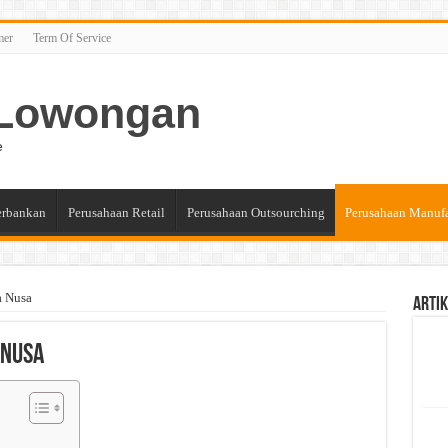
mer
Term Of Service
n Lowongan
e
erbankan
Perusahaan Retail
Perusahaan Outsourching
Perusahaan Manuf
a Nusa
Artik
 Nusa