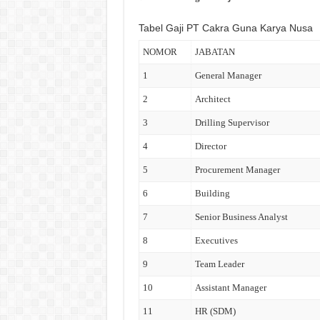
Tabel Gaji PT Cakra Guna Karya Nusa
NOMOR
JABATAN
1
General Manager
2
Architect
3
Drilling Supervisor
4
Director
5
Procurement Manager
6
Building
7
Senior Business Analyst
8
Executives
9
Team Leader
10
Assistant Manager
11
HR (SDM)