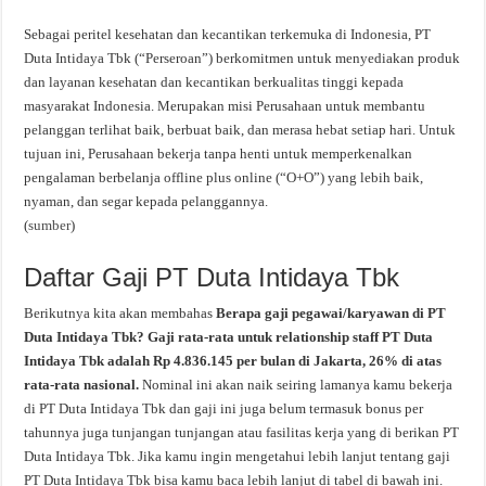
Sebagai peritel kesehatan dan kecantikan terkemuka di Indonesia, PT
Duta Intidaya Tbk (“Perseroan”) berkomitmen untuk menyediakan produk
dan layanan kesehatan dan kecantikan berkualitas tinggi kepada
masyarakat Indonesia. Merupakan misi Perusahaan untuk membantu
pelanggan terlihat baik, berbuat baik, dan merasa hebat setiap hari. Untuk
tujuan ini, Perusahaan bekerja tanpa henti untuk memperkenalkan
pengalaman berbelanja offline plus online (“O+O”) yang lebih baik,
nyaman, dan segar kepada pelanggannya.
(
sumber
)
Daftar Gaji PT Duta Intidaya Tbk
Berikutnya kita akan membahas
Berapa gaji pegawai/karyawan di PT
Duta Intidaya Tbk? Gaji rata-rata untuk relationship staff PT Duta
Intidaya Tbk adalah Rp 4.836.145 per bulan di Jakarta, 26% di atas
rata-rata nasional.
Nominal ini akan naik seiring lamanya kamu bekerja
di PT Duta Intidaya Tbk dan gaji ini juga belum termasuk bonus per
tahunnya juga tunjangan tunjangan atau fasilitas kerja yang di berikan PT
Duta Intidaya Tbk. Jika kamu ingin mengetahui lebih lanjut tentang gaji
PT Duta Intidaya Tbk bisa kamu baca lebih lanjut di tabel di bawah ini.