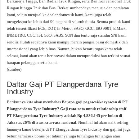
Berkinerja Tinggi, Ban Radial Truk Ringan, serta Ban Konvensional Truk
Ringan hingga Truk dan Bus. Berkat sumber daya manusia dan peralatan
kami, selain menjual ke dealer domestik kami, kami juga telah
mengekspor ke lebih dari 90 negara di seluruh dunia. Semua produk kami
telah tersertifikasi ECE, DOT, In Metro, SASO, GCC, ISO 9001, E.Mark,
INMETRO, CCC, ISI, GSO, SABS, SON dan tentu saja standar SNI kami
sendiri. Itulah sebabnya kami mampu meraih pangsa pasar domestik dan
internasional yang lebih luas. Namun, bukan berarti tugas kami telah
selesai, kami akan terus berinovasi dalam memproduksi ban terkini sesuai
harapan pelanggan setia kami.
(
sumber
)
Daftar Gaji PT Elangperdana Tyre
Industry
Berikutnya kita akan membahas
Berapa gaji pegawai/karyawan di PT
Elangperdana Tyre Industry? Gaji rata-rata untuk relationship staff
PT Elangperdana Tyre Industry adalah Rp 4.836.145 per bulan di
Jakarta, 26% di atas rata-rata nasional.
Nominal ini akan naik seiring
lamanya kamu bekerja di PT Elangperdana Tyre Industry dan gaji ini juga
belum termasuk bonus per tahunnya juga tunjangan tunjangan atau