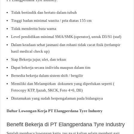
Tidak bertindik dan bertato dalam tubuh
Tinggi badan minimal wanita / pria diatas 155 cm
Tidak menderita buta warna
Level pendidikan minimal SMA/SMK (operator), untuk D3/S1 (staf)
Dalam keadaan sehat jasmani dan rohani tidak cacat fisik (terlampir
hasil medical check up)
Siap Bekerja jujur, ulet, dan tekun
Dapat bekerja secara individu maupun dalam tim
Bersedia bekerja dalam sistem shift / bergilir
Memiliki dan Melampirkan dokumen yang diperlukan seperti (
Fotocopy KTP, Ijazah, SKCK, Foto 4×6, Dll)
Diutamakan yang sudah berpengalaman pada bidangnya
Daftar Lowongan Kerja PT Elangperdana Tyre Industry
Benefit Bekerja di PT Elangperdana Tyre Industry
Setelah membaca lowongan kerja, tau ga si kalian selain memberi gaji