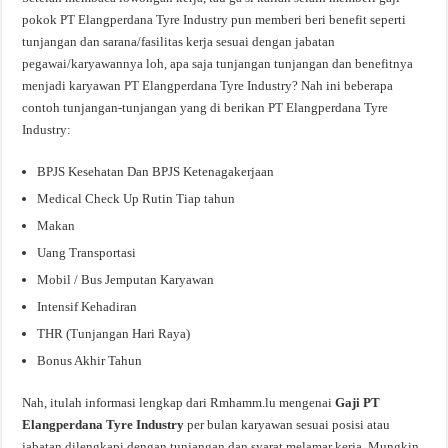
pokok PT Elangperdana Tyre Industry pun memberi beri benefit seperti
tunjangan dan sarana/fasilitas kerja sesuai dengan jabatan
pegawai/karyawannya loh, apa saja tunjangan tunjangan dan benefitnya
menjadi karyawan PT Elangperdana Tyre Industry? Nah ini beberapa
contoh tunjangan-tunjangan yang di berikan PT Elangperdana Tyre
Industry:
BPJS Kesehatan Dan BPJS Ketenagakerjaan
Medical Check Up Rutin Tiap tahun
Makan
Uang Transportasi
Mobil / Bus Jemputan Karyawan
Intensif Kehadiran
THR (Tunjangan Hari Raya)
Bonus Akhir Tahun
Nah, itulah informasi lengkap dari Rmhamm.lu mengenai
Gaji PT
Elangperdana Tyre Industry
per bulan karyawan sesuai posisi atau
jabatan dilengkapi dengan tunjangan dan syarat melamar kerja. Mungkin