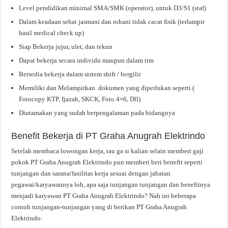
Level pendidikan minimal SMA/SMK (operator), untuk D3/S1 (staf)
Dalam keadaan sehat jasmani dan rohani tidak cacat fisik (terlampir
hasil medical check up)
Siap Bekerja jujur, ulet, dan tekun
Dapat bekerja secara individu maupun dalam tim
Bersedia bekerja dalam sistem shift / bergilir
Memiliki dan Melampirkan dokumen yang diperlukan seperti (
Fotocopy KTP, Ijazah, SKCK, Foto 4×6, Dll)
Diutamakan yang sudah berpengalaman pada bidangnya
Benefit Bekerja di PT Graha Anugrah Elektrindo
Setelah membaca lowongan kerja, tau ga si kalian selain memberi gaji
pokok PT Graha Anugrah Elektrindo pun memberi beri benefit seperti
tunjangan dan sarana/fasilitas kerja sesuai dengan jabatan
pegawai/karyawannya loh, apa saja tunjangan tunjangan dan benefitnya
menjadi karyawan PT Graha Anugrah Elektrindo? Nah ini beberapa
contoh tunjangan-tunjangan yang di berikan PT Graha Anugrah
Elektrindo: