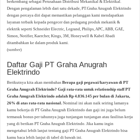
berkembang sebagai Perusahaan Distribusi Mekanikal & Elektrikal.
Dengan pengalaman lebih dari satu dekade, PT.Graha Anugrah Elektrindo
dengan percaya diri dapat memastikan pelanggan kami mendapatkan
layanan terbaik kepada pengecer dan pedagang produk mekanik &
elektrik seperti Schneider Electric, Legrand, Philips, APC, ABB, GAE,
Simon, Notifier, Kaercher, Kings, 3M, Honeywell & Kabel Abadi
ditambahkan ke dalam produk kami.
(
sumber
)
Daftar Gaji PT Graha Anugrah
Elektrindo
Berikutnya kita akan membahas
Berapa gaji pegawai/karyawan di PT
Graha Anugrah Elektrindo? Gaji rata-rata untuk relationship staff PT
Graha Anugrah Elektrindo adalah Rp 4.836.145 per bulan di Jakarta,
26% di atas rata-rata nasional.
Nominal ini akan naik seiring lamanya
kamu bekerja di PT Graha Anugrah Elektrindo dan gaji ini juga belum
termasuk bonus per tahunnya juga tunjangan tunjangan atau fasilitas kerja
yang di berikan PT Graha Anugrah Elektrindo. Jika kamu ingin
mengetahui lebih lanjut tentang gaji PT Graha Anugrah Elektrindo bisa
kamu baca lebih lanjut di tabel di bawah ini.