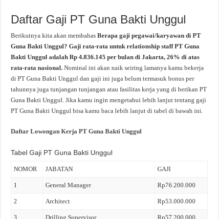
Daftar Gaji PT Guna Bakti Unggul
Berikutnya kita akan membahas
Berapa gaji pegawai/karyawan di PT
Guna Bakti Unggul? Gaji rata-rata untuk relationship staff PT Guna
Bakti Unggul adalah Rp 4.836.145 per bulan di Jakarta, 26% di atas
rata-rata nasional.
Nominal ini akan naik seiring lamanya kamu bekerja
di PT Guna Bakti Unggul dan gaji ini juga belum termasuk bonus per
tahunnya juga tunjangan tunjangan atau fasilitas kerja yang di berikan PT
Guna Bakti Unggul. Jika kamu ingin mengetahui lebih lanjut tentang gaji
PT Guna Bakti Unggul bisa kamu baca lebih lanjut di tabel di bawah ini.
Daftar Lowongan Kerja PT Guna Bakti Unggul
Tabel Gaji PT Guna Bakti Unggul
NOMOR
JABATAN
GAJI
1
General Manager
Rp76.200.000
2
Architect
Rp53.000.000
3
Drilling Supervisor
Rp57.200.000