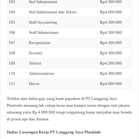
103
Staf Administrasi
Rp4.300.000
104
Staf Administrasi dan Teknis
Rp4.000.000
105
Staff Accounting
Rp4.300.000
106
Staff Administrasi
Rp4.300.000
107
Receptionist
Rp4.300.000
108
Security
Rp4.300.000
109
Teknisi
Rp4.200.000
110
Administration
Rp4.300.000
111
Driver
Rp4.000.000
Terlihat dari daftar gaji yang kami paparkan di PT Langgeng Jaya
Plastindo memang lah cukup besar atau hampir setara dengan umr jakarta
sekarang yaitu Rp 4.900.000 tetapi tergantung kamu menjabat atau berada
di posisi apa dan dimana.
Daftar Lowongan Kerja PT Langgeng Jaya Plastindo