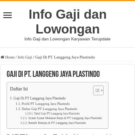
Info Gaji dan
Lowongan
Info Gaji dan Lowongan Karyawan Terupdate
Home
/
Info Gaji
/
Gaji Di PT. Langgeng Jaya Plastindo
Gaji Di PT. Langgeng Jaya Plastindo
Daftar Isi
Gaji Di PT Langgeng Jaya Plastindo
Profil PT Langgeng Jaya Plastindo
Daftar Gaji PT Langgeng Jaya Plastindo
Tabel Gaji PT Langgeng Jaya Plastindo
Syarat Syarat Melamar Kerja di PT Langgeng Jaya Plastindo
Benefit Bekerja di PT Langgeng Jaya Plastindo