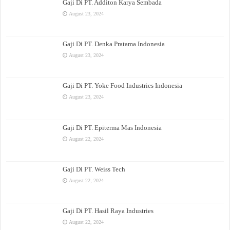
Gaji Di PT. Additon Karya Sembada
August 23, 2024
Gaji Di PT. Denka Pratama Indonesia
August 23, 2024
Gaji Di PT. Yoke Food Industries Indonesia
August 23, 2024
Gaji Di PT. Epiterma Mas Indonesia
August 22, 2024
Gaji Di PT. Weiss Tech
August 22, 2024
Gaji Di PT. Hasil Raya Industries
August 22, 2024