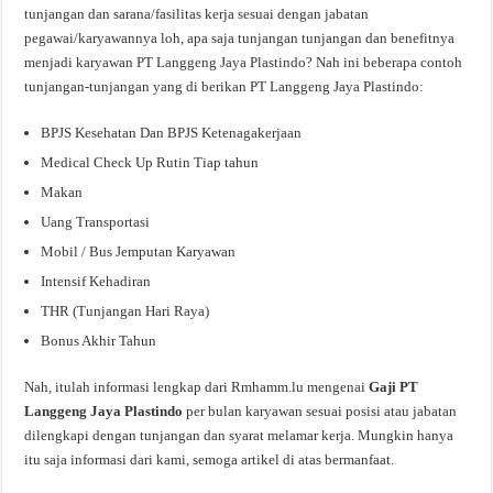
tunjangan dan sarana/fasilitas kerja sesuai dengan jabatan
pegawai/karyawannya loh, apa saja tunjangan tunjangan dan benefitnya
menjadi karyawan PT Langgeng Jaya Plastindo? Nah ini beberapa contoh
tunjangan-tunjangan yang di berikan PT Langgeng Jaya Plastindo:
BPJS Kesehatan Dan BPJS Ketenagakerjaan
Medical Check Up Rutin Tiap tahun
Makan
Uang Transportasi
Mobil / Bus Jemputan Karyawan
Intensif Kehadiran
THR (Tunjangan Hari Raya)
Bonus Akhir Tahun
Nah, itulah informasi lengkap dari Rmhamm.lu mengenai
Gaji PT
Langgeng Jaya Plastindo
per bulan karyawan sesuai posisi atau jabatan
dilengkapi dengan tunjangan dan syarat melamar kerja. Mungkin hanya
itu saja informasi dari kami, semoga artikel di atas bermanfaat.