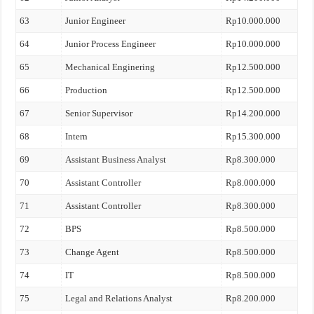
63
Junior Engineer
Rp10.000.000
64
Junior Process Engineer
Rp10.000.000
65
Mechanical Enginering
Rp12.500.000
66
Production
Rp12.500.000
67
Senior Supervisor
Rp14.200.000
68
Intern
Rp15.300.000
69
Assistant Business Analyst
Rp8.300.000
70
Assistant Controller
Rp8.000.000
71
Assistant Controller
Rp8.300.000
72
BPS
Rp8.500.000
73
Change Agent
Rp8.500.000
74
IT
Rp8.500.000
75
Legal and Relations Analyst
Rp8.200.000