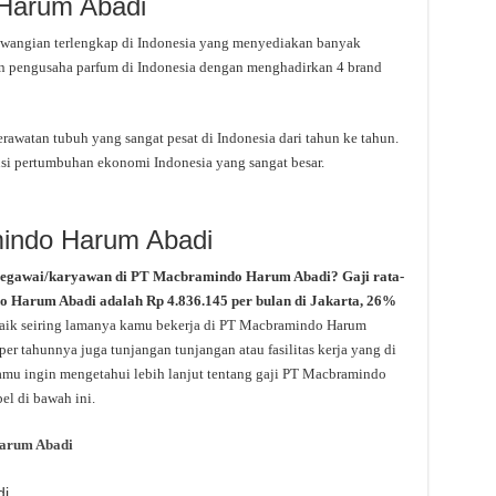
 Harum Abadi
angian terlengkap di Indonesia yang menyediakan banyak
n pengusaha parfum di Indonesia dengan menghadirkan 4 brand
awatan tubuh yang sangat pesat di Indonesia dari tahun ke tahun.
usi pertumbuhan ekonomi Indonesia yang sangat besar.
mindo Harum Abadi
pegawai/karyawan di PT Macbramindo Harum Abadi? Gaji rata-
do Harum Abadi adalah Rp 4.836.145 per bulan di Jakarta, 26%
naik seiring lamanya kamu bekerja di PT Macbramindo Harum
er tahunnya juga tunjangan tunjangan atau fasilitas kerja yang di
mu ingin mengetahui lebih lanjut tentang gaji PT Macbramindo
el di bawah ini.
arum Abadi
di