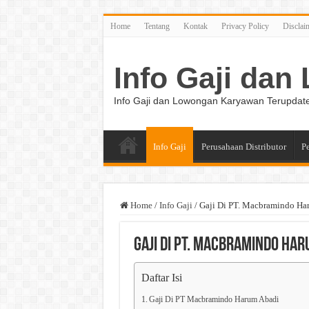
Home
Tentang
Kontak
Privacy Policy
Disclai
Info Gaji da
Info Gaji dan Lowongan Karyawan Terupdat
Info Gaji
Perusahaan Distributor
P
Home
/
Info Gaji
/
Gaji Di PT. Macbramindo Ha
Gaji Di PT. Macbramindo Har
Daftar Isi
Gaji Di PT Macbramindo Harum Abadi