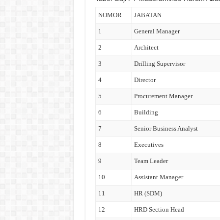
NOMOR
JABATAN
1
General Manager
2
Architect
3
Drilling Supervisor
4
Director
5
Procurement Manager
6
Building
7
Senior Business Analyst
8
Executives
9
Team Leader
10
Assistant Manager
11
HR (SDM)
12
HRD Section Head