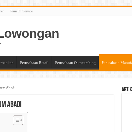
mer
Term Of Service
n Lowongan
e
erbankan
Perusahaan Retail
Perusahaan Outsourching
Perusahaan Manuf
rum Abadi
Artik
um Abadi