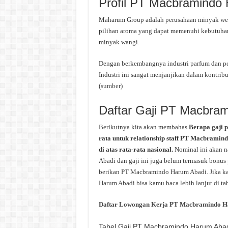
Profil PT Macbramindo
Maharum Group adalah perusahaan minyak wew
pilihan aroma yang dapat memenuhi kebutuha
minyak wangi.
Dengan berkembangnya industri parfum dan per
Industri ini sangat menjanjikan dalam kontrib
(
sumber
)
Daftar Gaji PT Macbra
Berikutnya kita akan membahas
Berapa gaji 
rata untuk relationship staff PT Macbramin
di atas rata-rata nasional.
Nominal ini akan 
Abadi dan gaji ini juga belum termasuk bonus p
berikan PT Macbramindo Harum Abadi. Jika ka
Harum Abadi bisa kamu baca lebih lanjut di tab
Daftar Lowongan Kerja PT Macbramindo H
Tabel Gaji PT Macbramindo Harum Aba