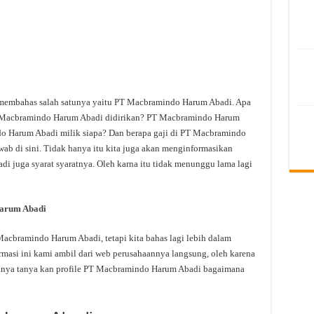
n membahas salah satunya yaitu PT Macbramindo Harum Abadi. Apa
 Macbramindo Harum Abadi didirikan? PT Macbramindo Harum
o Harum Abadi milik siapa? Dan berapa gaji di PT Macbramindo
ab di sini. Tidak hanya itu kita juga akan menginformasikan
 juga syarat syaratnya. Oleh karna itu tidak menunggu lama lagi
arum Abadi
cbramindo Harum Abadi, tetapi kita bahas lagi lebih dalam
asi ini kami ambil dari web perusahaannya langsung, oleh karena
rtanya tanya kan profile PT Macbramindo Harum Abadi bagaimana