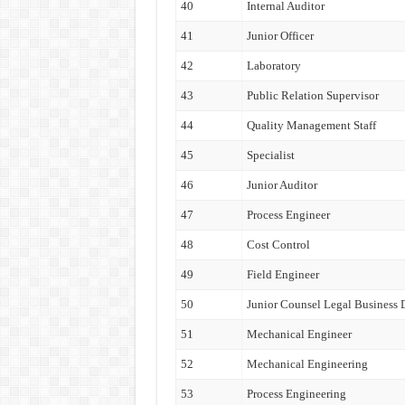
40
Internal Auditor
41
Junior Officer
42
Laboratory
43
Public Relation Supervisor
44
Quality Management Staff
45
Specialist
46
Junior Auditor
47
Process Engineer
48
Cost Control
49
Field Engineer
50
Junior Counsel Legal Business
51
Mechanical Engineer
52
Mechanical Engineering
53
Process Engineering