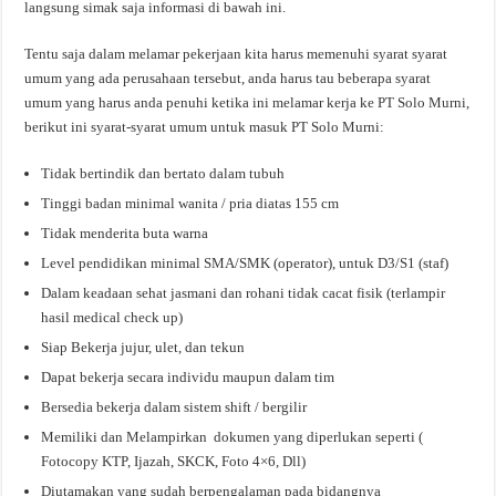
langsung simak saja informasi di bawah ini.
Tentu saja dalam melamar pekerjaan kita harus memenuhi syarat syarat
umum yang ada perusahaan tersebut, anda harus tau beberapa syarat
umum yang harus anda penuhi ketika ini melamar kerja ke PT Solo Murni,
berikut ini syarat-syarat umum untuk masuk PT Solo Murni:
Tidak bertindik dan bertato dalam tubuh
Tinggi badan minimal wanita / pria diatas 155 cm
Tidak menderita buta warna
Level pendidikan minimal SMA/SMK (operator), untuk D3/S1 (staf)
Dalam keadaan sehat jasmani dan rohani tidak cacat fisik (terlampir
hasil medical check up)
Siap Bekerja jujur, ulet, dan tekun
Dapat bekerja secara individu maupun dalam tim
Bersedia bekerja dalam sistem shift / bergilir
Memiliki dan Melampirkan dokumen yang diperlukan seperti (
Fotocopy KTP, Ijazah, SKCK, Foto 4×6, Dll)
Diutamakan yang sudah berpengalaman pada bidangnya