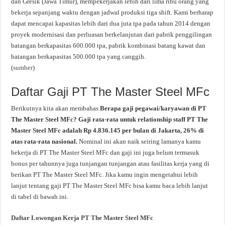
dan Gresik (Jawa Timur), mempekerjakan lebih dari lima ribu orang yang
bekerja sepanjang waktu dengan jadwal produksi tiga shift. Kami berharap
dapat mencapai kapasitas lebih dari dua juta tpa pada tahun 2014 dengan
proyek modernisasi dan perluasan berkelanjutan dari pabrik penggilingan
batangan berkapasitas 600.000 tpa, pabrik kombinasi batang kawat dan
batangan berkapasitas 500.000 tpa yang canggih.
(
sumber
)
Daftar Gaji PT The Master Steel MFc
Berikutnya kita akan membahas
Berapa gaji pegawai/karyawan di PT
The Master Steel MFc? Gaji rata-rata untuk relationship staff PT The
Master Steel MFc adalah Rp 4.836.145 per bulan di Jakarta, 26% di
atas rata-rata nasional.
Nominal ini akan naik seiring lamanya kamu
bekerja di PT The Master Steel MFc dan gaji ini juga belum termasuk
bonus per tahunnya juga tunjangan tunjangan atau fasilitas kerja yang di
berikan PT The Master Steel MFc. Jika kamu ingin mengetahui lebih
lanjut tentang gaji PT The Master Steel MFc bisa kamu baca lebih lanjut
di tabel di bawah ini.
Daftar Lowongan Kerja PT The Master Steel MFc