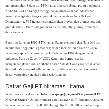
PT Niramas Utama berkomitmen untuk memproduksi berbagai makanan &
minuman sehat. Selain itu, PT Niramas dikenal sebagai pionir pembuatan
NATA DE COCO. Dengan menggunakan proses standar industri dan
memiliki rangkaian lengkap produk berbahan dasar Nata De Coco.
Disamping itu, PT Niramas terus melakukan inovasi dan promosi produk-
produk sehat. Dalam kategori desserts, seperti jelly, puding, minuman,
dan aloe vera.
Berdiri pada tahun 1990, PT Niramas Utama memproduksi Nata de Coco
berkualitas tinggi untuk pasar ekspor, dan meluncurkan Nata de Coco
kemasan siap beli / consumer pack. Pada tahun 1994 dengan merek
Indonesia Nata de Coco (INACO). Kami juga berinovasi dan
mengembangkan produk berbahan dasar Nata de Coco yang sehat, aman
dan berkualitas seperti jelly, minuman, pudding serta super food masa
depan yaitu aloe vera dan palm seed. (
sumber
)
Daftar Gaji PT Niramas Utama
Selanjutnya kita akan membahas
Berapa gaji pegawai/karyawan di PT
Niramas Utama?
Untuk informasi gaji karyawan di PT Niramas Utama ini
berkisar mulai dari Rp. 3.500.000 hingga Rp. 8.000.000 per bulan. Gaji ini