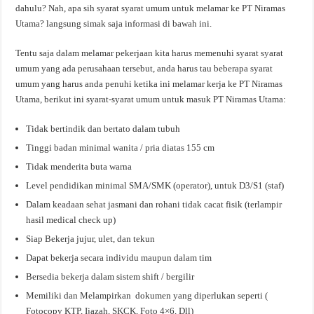
dahulu? Nah, apa sih syarat syarat umum untuk melamar ke PT Niramas
Utama? langsung simak saja informasi di bawah ini.
Tentu saja dalam melamar pekerjaan kita harus memenuhi syarat syarat
umum yang ada perusahaan tersebut, anda harus tau beberapa syarat
umum yang harus anda penuhi ketika ini melamar kerja ke PT Niramas
Utama, berikut ini syarat-syarat umum untuk masuk PT Niramas Utama:
Tidak bertindik dan bertato dalam tubuh
Tinggi badan minimal wanita / pria diatas 155 cm
Tidak menderita buta warna
Level pendidikan minimal SMA/SMK (operator), untuk D3/S1 (staf)
Dalam keadaan sehat jasmani dan rohani tidak cacat fisik (terlampir
hasil medical check up)
Siap Bekerja jujur, ulet, dan tekun
Dapat bekerja secara individu maupun dalam tim
Bersedia bekerja dalam sistem shift / bergilir
Memiliki dan Melampirkan dokumen yang diperlukan seperti (
Fotocopy KTP, Ijazah, SKCK, Foto 4×6, Dll)