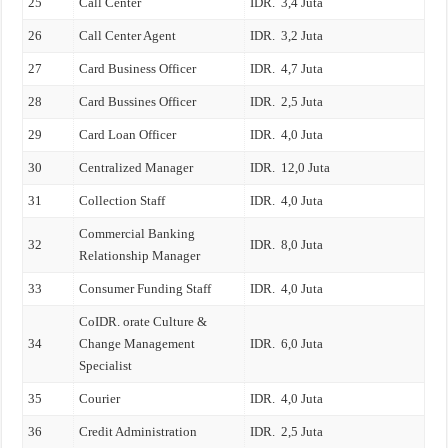
25
Call Center
IDR. 3,4 Juta
26
Call Center Agent
IDR. 3,2 Juta
27
Card Business Officer
IDR. 4,7 Juta
28
Card Bussines Officer
IDR. 2,5 Juta
29
Card Loan Officer
IDR. 4,0 Juta
30
Centralized Manager
IDR. 12,0 Juta
31
Collection Staff
IDR. 4,0 Juta
Commercial Banking
32
IDR. 8,0 Juta
Relationship Manager
33
Consumer Funding Staff
IDR. 4,0 Juta
CoIDR. orate Culture &
34
Change Management
IDR. 6,0 Juta
Specialist
35
Courier
IDR. 4,0 Juta
36
Credit Administration
IDR. 2,5 Juta