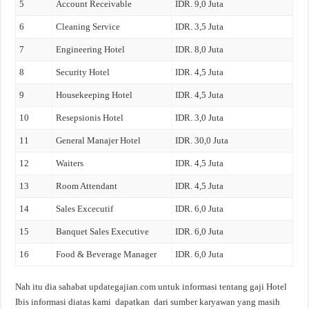
5
Account Receivable
IDR. 9,0 Juta
6
Cleaning Service
IDR. 3,5 Juta
7
Engineering Hotel
IDR. 8,0 Juta
8
Security Hotel
IDR. 4,5 Juta
9
Housekeeping Hotel
IDR. 4,5 Juta
10
Resepsionis Hotel
IDR. 3,0 Juta
11
General Manajer Hotel
IDR. 30,0 Juta
12
Waiters
IDR. 4,5 Juta
13
Room Attendant
IDR. 4,5 Juta
14
Sales Excecutif
IDR. 6,0 Juta
15
Banquet Sales Executive
IDR. 6,0 Juta
16
Food & Beverage Manager
IDR. 6,0 Juta
Nah itu dia sahabat updategajian.com untuk informasi tentang gaji Hotel
Ibis informasi diatas kami dapatkan dari sumber karyawan yang masih