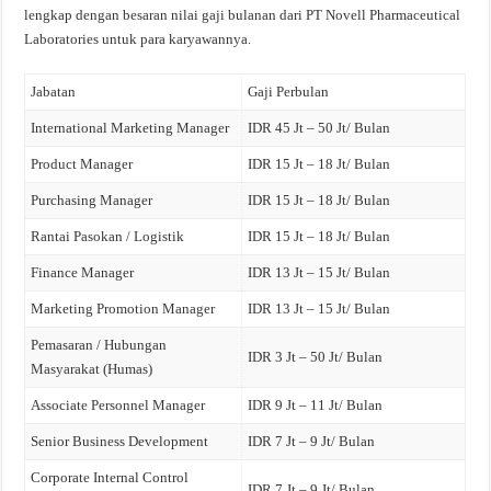
lengkap dengan besaran nilai gaji bulanan dari PT Novell Pharmaceutical
Laboratories untuk para karyawannya.
Jabatan
Gaji Perbulan
International Marketing Manager
IDR 45 Jt – 50 Jt/ Bulan
Product Manager
IDR 15 Jt – 18 Jt/ Bulan
Purchasing Manager
IDR 15 Jt – 18 Jt/ Bulan
Rantai Pasokan / Logistik
IDR 15 Jt – 18 Jt/ Bulan
Finance Manager
IDR 13 Jt – 15 Jt/ Bulan
Marketing Promotion Manager
IDR 13 Jt – 15 Jt/ Bulan
Pemasaran / Hubungan
IDR 3 Jt – 50 Jt/ Bulan
Masyarakat (Humas)
Associate Personnel Manager
IDR 9 Jt – 11 Jt/ Bulan
Senior Business Development
IDR 7 Jt – 9 Jt/ Bulan
Corporate Internal Control
IDR 7 Jt – 9 Jt/ Bulan