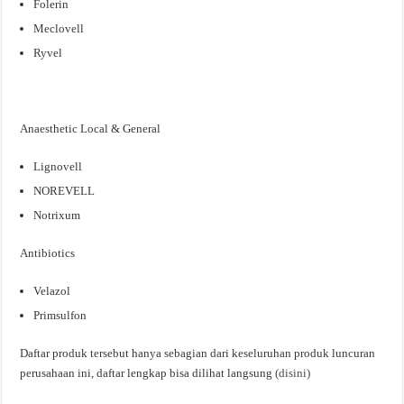
Folerin
Meclovell
Ryvel
Anaesthetic Local & General
Lignovell
NOREVELL
Notrixum
Antibiotics
Velazol
Primsulfon
Daftar produk tersebut hanya sebagian dari keseluruhan produk luncuran
perusahaan ini, daftar lengkap bisa dilihat langsung
(disini)