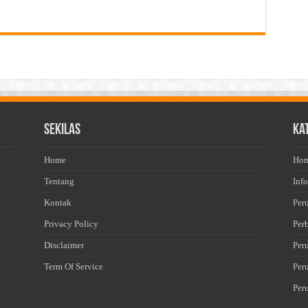
Sekilas
Ka
Home
Ho
Tentang
Info
Kontak
Per
Privacy Policy
Per
Disclaimer
Per
Term Of Service
Per
Per