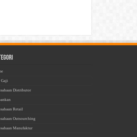
tegori
me
 Gaji
usahaan Distributor
bankan
usahaan Retail
usahaan Outsourching
usahaan Manufaktur