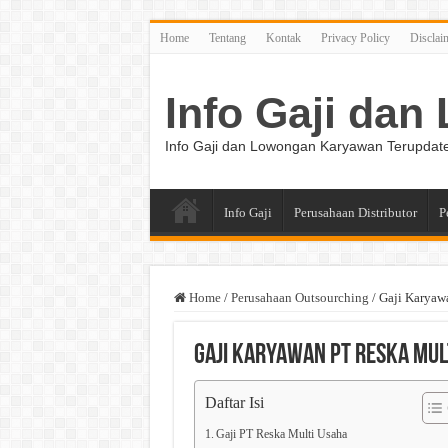
Home
Tentang
Kontak
Privacy Policy
Disclai
Info Gaji da
Info Gaji dan Lowongan Karyawan Terupdat
Info Gaji
Perusahaan Distributor
P
Home
/
Perusahaan Outsourching
/
Gaji Karyaw
Gaji Karyawan PT Reska Mul
Daftar Isi
Gaji PT Reska Multi Usaha