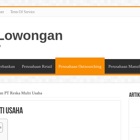
mer
Term Of Service
n Lowongan
e
erbankan
Perusahaan Retail
Perusahaan Outsourching
Perusahaan Manuf
an PT Reska Multi Usaha
Artik
ti Usaha