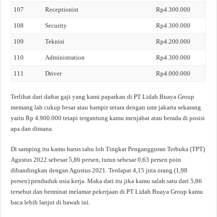
107
Receptionist
Rp4.300.000
108
Security
Rp4.300.000
109
Teknisi
Rp4.200.000
110
Administration
Rp4.300.000
111
Driver
Rp4.000.000
Terlihat dari daftar gaji yang kami paparkan di PT Lidah Buaya Group
memang lah cukup besar atau hampir setara dengan umr jakarta sekarang
yaitu Rp 4.900.000 tetapi tergantung kamu menjabat atau berada di posisi
apa dan dimana.
Di samping itu kamu harus tahu loh Tingkat Pengangguran Terbuka (TPT)
Agustus 2022 sebesar 5,86 persen, turun sebesar 0,63 persen poin
dibandingkan dengan Agustus 2021. Terdapat 4,15 juta orang (1,98
persen) penduduk usia kerja. Maka dari itu jika kamu salah satu dari 5,86
tersebut dan berminat melamar pekerjaan di PT Lidah Buaya Group kamu
baca lebih lanjut di bawah ini.