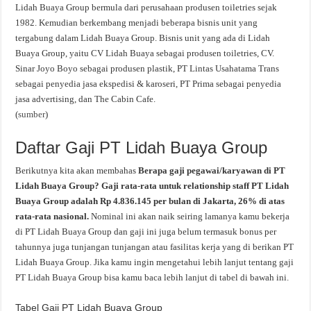
Lidah Buaya Group bermula dari perusahaan produsen toiletries sejak
1982. Kemudian berkembang menjadi beberapa bisnis unit yang
tergabung dalam Lidah Buaya Group. Bisnis unit yang ada di Lidah
Buaya Group, yaitu CV Lidah Buaya sebagai produsen toiletries, CV.
Sinar Joyo Boyo sebagai produsen plastik, PT Lintas Usahatama Trans
sebagai penyedia jasa ekspedisi & karoseri, PT Prima sebagai penyedia
jasa advertising, dan The Cabin Cafe.
(
sumber
)
Daftar Gaji PT Lidah Buaya Group
Berikutnya kita akan membahas
Berapa gaji pegawai/karyawan di PT
Lidah Buaya Group? Gaji rata-rata untuk relationship staff PT Lidah
Buaya Group adalah Rp 4.836.145 per bulan di Jakarta, 26% di atas
rata-rata nasional.
Nominal ini akan naik seiring lamanya kamu bekerja
di PT Lidah Buaya Group dan gaji ini juga belum termasuk bonus per
tahunnya juga tunjangan tunjangan atau fasilitas kerja yang di berikan PT
Lidah Buaya Group. Jika kamu ingin mengetahui lebih lanjut tentang gaji
PT Lidah Buaya Group bisa kamu baca lebih lanjut di tabel di bawah ini.
Tabel Gaji PT Lidah Buaya Group