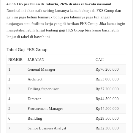
4.836.145 per bulan di Jakarta, 26% di atas rata-rata nasional.
Nominal ini akan naik seiring lamanya kamu bekerja di FKS Group dan
gaji ini juga belum termasuk bonus per tahunnya juga tunjangan
tunjangan atau fasilitas kerja yang di berikan FKS Group. Jika kamu ingin
mengetahui lebih lanjut tentang gaji FKS Group bisa kamu baca lebih
lanjut di tabel di bawah ini.
Tabel Gaji FKS Group
NOMOR
JABATAN
GAJI
1
General Manager
Rp76.200.000
2
Architect
Rp53.000.000
3
Drilling Supervisor
Rp57.200.000
4
Director
Rp44.500.000
5
Procurement Manager
Rp44.500.000
6
Building
Rp29.500.000
7
Senior Business Analyst
Rp32.300.000