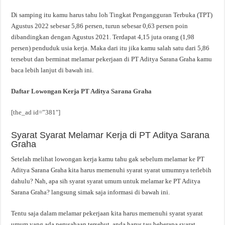
Di samping itu kamu harus tahu loh Tingkat Pengangguran Terbuka (TPT)
Agustus 2022 sebesar 5,86 persen, turun sebesar 0,63 persen poin
dibandingkan dengan Agustus 2021. Terdapat 4,15 juta orang (1,98
persen) penduduk usia kerja. Maka dari itu jika kamu salah satu dari 5,86
tersebut dan berminat melamar pekerjaan di PT Aditya Sarana Graha kamu
baca lebih lanjut di bawah ini.
Daftar Lowongan Kerja PT Aditya Sarana Graha
[the_ad id=”381″]
Syarat Syarat Melamar Kerja di PT Aditya Sarana
Graha
Setelah melihat lowongan kerja kamu tahu gak sebelum melamar ke PT
Aditya Sarana Graha kita harus memenuhi syarat syarat umumnya terlebih
dahulu? Nah, apa sih syarat syarat umum untuk melamar ke PT Aditya
Sarana Graha? langsung simak saja informasi di bawah ini.
Tentu saja dalam melamar pekerjaan kita harus memenuhi syarat syarat
umum yang ada perusahaan tersebut, anda harus tau beberapa syarat