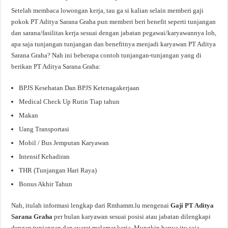
Setelah membaca lowongan kerja, tau ga si kalian selain memberi gaji
pokok PT Aditya Sarana Graha pun memberi beri benefit seperti tunjangan
dan sarana/fasilitas kerja sesuai dengan jabatan pegawai/karyawannya loh,
apa saja tunjangan tunjangan dan benefitnya menjadi karyawan PT Aditya
Sarana Graha? Nah ini beberapa contoh tunjangan-tunjangan yang di
berikan PT Aditya Sarana Graha:
BPJS Kesehatan Dan BPJS Ketenagakerjaan
Medical Check Up Rutin Tiap tahun
Makan
Uang Transportasi
Mobil / Bus Jemputan Karyawan
Intensif Kehadiran
THR (Tunjangan Hari Raya)
Bonus Akhir Tahun
Nah, itulah informasi lengkap dari Rmhamm.lu mengenai
Gaji PT Aditya
Sarana Graha
per bulan karyawan sesuai posisi atau jabatan dilengkapi
dengan tunjangan dan syarat melamar kerja. Mungkin hanya itu saja