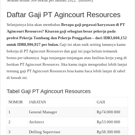
Selatan seluas 509 hektar per Januari 2022. (
sumber
)
Daftar Gaji PT Agincourt Resources
Selanjutnya kita akan membahas
Berapa gaji pegawai/karyawan di PT
Agincourt Resources? Kisaran gaji sebagian besar pekerja pada
profesi Pekerja Tambang dan Pekerja Penggalian – dari IDR3,660,152
untuk IDR8,986,927 per bulan.
Gaji ini akan naik seiring lamanya kamu
bekerja di PT Agincourt Resources dan gaji ini juga belum termasuk
bonus per tahunnya. Juga tunjangan tunjangan atau fasilitas kerja yang di
berikan PT Agincourt Resources. Jika kamu ingin mengetahui lebih lanjut
tentang gaji PT Agincourt Resources bisa kamu baca lebih lanjut di tabel
di bawah ini.
Tabel Gaji PT Agincourt Resources
NOMOR
JABATAN
GAJI
1
General Manager
Rp74.000.000
2
Architect
Rp53.000.000
3
Drilling Supervisor
Rp58.300.000