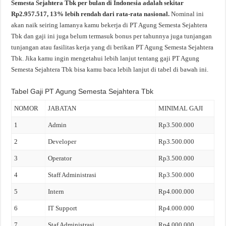
Semesta Sejahtera Tbk per bulan di Indonesia adalah sekitar
Rp2.957.517, 13% lebih rendah dari rata-rata nasional.
Nominal ini
akan naik seiring lamanya kamu bekerja di PT Agung Semesta Sejahtera
Tbk dan gaji ini juga belum termasuk bonus per tahunnya juga tunjangan
tunjangan atau fasilitas kerja yang di berikan PT Agung Semesta Sejahtera
Tbk. Jika kamu ingin mengetahui lebih lanjut tentang gaji PT Agung
Semesta Sejahtera Tbk bisa kamu baca lebih lanjut di tabel di bawah ini.
Tabel Gaji PT Agung Semesta Sejahtera Tbk
NOMOR
JABATAN
MINIMAL GAJI
1
Admin
Rp3.500.000
2
Developer
Rp3.500.000
3
Operator
Rp3.500.000
4
Staff Administrasi
Rp3.500.000
5
Intern
Rp4.000.000
6
IT Support
Rp4.000.000
7
Staf Administrasi
Rp4.000.000