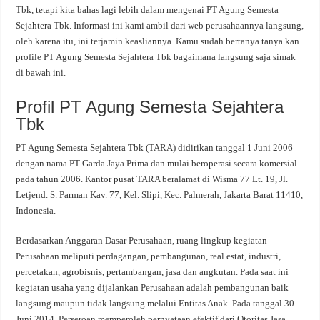
Tbk, tetapi kita bahas lagi lebih dalam mengenai PT Agung Semesta
Sejahtera Tbk. Informasi ini kami ambil dari web perusahaannya langsung,
oleh karena itu, ini terjamin keasliannya. Kamu sudah bertanya tanya kan
profile PT Agung Semesta Sejahtera Tbk bagaimana langsung saja simak
di bawah ini.
Profil PT Agung Semesta Sejahtera
Tbk
PT Agung Semesta Sejahtera Tbk (TARA) didirikan tanggal 1 Juni 2006
dengan nama PT Garda Jaya Prima dan mulai beroperasi secara komersial
pada tahun 2006. Kantor pusat TARA beralamat di Wisma 77 Lt. 19, Jl.
Letjend. S. Parman Kav. 77, Kel. Slipi, Kec. Palmerah, Jakarta Barat 11410,
Indonesia.
Berdasarkan Anggaran Dasar Perusahaan, ruang lingkup kegiatan
Perusahaan meliputi perdagangan, pembangunan, real estat, industri,
percetakan, agrobisnis, pertambangan, jasa dan angkutan. Pada saat ini
kegiatan usaha yang dijalankan Perusahaan adalah pembangunan baik
langsung maupun tidak langsung melalui Entitas Anak. Pada tanggal 30
Juni 2014, Perseroan memperoleh pernyataan efektif dari Otoritas Jasa