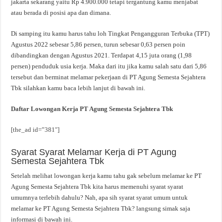
jakarta sekarang yaitu Rp 4.900.000 tetapi tergantung kamu menjabat
atau berada di posisi apa dan dimana.
Di samping itu kamu harus tahu loh Tingkat Pengangguran Terbuka (TPT)
Agustus 2022 sebesar 5,86 persen, turun sebesar 0,63 persen poin
dibandingkan dengan Agustus 2021. Terdapat 4,15 juta orang (1,98
persen) penduduk usia kerja. Maka dari itu jika kamu salah satu dari 5,86
tersebut dan berminat melamar pekerjaan di PT Agung Semesta Sejahtera
Tbk silahkan kamu baca lebih lanjut di bawah ini.
Daftar Lowongan Kerja PT Agung Semesta Sejahtera Tbk
[the_ad id=”381″]
Syarat Syarat Melamar Kerja di PT Agung
Semesta Sejahtera Tbk
Setelah melihat lowongan kerja kamu tahu gak sebelum melamar ke PT
Agung Semesta Sejahtera Tbk kita harus memenuhi syarat syarat
umumnya terlebih dahulu? Nah, apa sih syarat syarat umum untuk
melamar ke PT Agung Semesta Sejahtera Tbk? langsung simak saja
informasi di bawah ini.