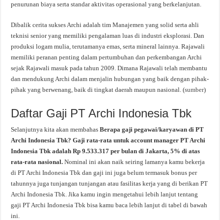
penurunan biaya serta standar aktivitas operasional yang berkelanjutan.
Dibalik cerita sukses Archi adalah tim Manajemen yang solid serta ahli
teknisi senior yang memiliki pengalaman luas di industri eksplorasi. Dan
produksi logam mulia, terutamanya emas, serta mineral lainnya. Rajawali
memiliki peranan penting dalam pertumbuhan dan perkembangan Archi
sejak Rajawali masuk pada tahun 2009. Dimana Rajawali telah membantu
dan mendukung Archi dalam menjalin hubungan yang baik dengan pihak-
pihak yang berwenang, baik di tingkat daerah maupun nasional. (
sumber
)
Daftar Gaji PT Archi Indonesia Tbk
Selanjutnya kita akan membahas
Berapa gaji pegawai/karyawan di PT
Archi Indonesia Tbk? Gaji rata-rata untuk account manager PT Archi
Indonesia Tbk adalah Rp 9.533.317 per bulan di Jakarta, 5% di atas
rata-rata nasional.
Nominal ini akan naik seiring lamanya kamu bekerja
di PT Archi Indonesia Tbk dan gaji ini juga belum termasuk bonus per
tahunnya juga tunjangan tunjangan atau fasilitas kerja yang di berikan PT
Archi Indonesia Tbk. Jika kamu ingin mengetahui lebih lanjut tentang
gaji PT Archi Indonesia Tbk bisa kamu baca lebih lanjut di tabel di bawah
ini.