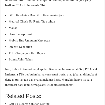
Indonesia Tbk? Nah ini beberapa contoh tunjangan-tunjangan yang di
berikan PT Archi Indonesia Tbk:
BPJS Kesehatan Dan BPJS Ketenagakerjaan
Medical Check Up Rutin Tiap tahun
Makan
Uang Transportasi
Mobil / Bus Jemputan Karyawan
Intensif Kehadiran
THR (Tunjangan Hari Raya)
Bonus Akhir Tahun
Nah, itulah informasi lengkap dari Rmhamm.lu mengenai
Gaji PT Archi
Indonesia Tbk
per bulan karyawan sesuai posisi atau jabatan dilengkapi
dengan tunjangan dan syarat melamar kerja. Mungkin hanya itu saja
informasi dari kami, semoga artikel di atas bermanfaat.
Related Posts:
Gaji PT Meares Soputan Mining