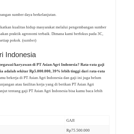
angan sumber daya berkelanjutan.
atkan kualitas hidup masyarakat melalui pengembangan sumber
nakan praktik agronomi terbaik. Dimana kami berfokus pada 3C,
setiap pokok. (
sumber
)
ri Indonesia
pegawai/karyawan di PT Asian Agri Indonesia? Rata-rata gaji
ia adalah sekitar Rp5.000.000, 39% lebih tinggi dari rata-rata
amu bekerja di PT Asian Agri Indonesia dan gaji ini juga belum
jangan atau fasilitas kerja yang di berikan PT Asian Agri
njut tentang gaji PT Asian Agri Indonesia bisa kamu baca lebih
GAJI
Rp75.500.000