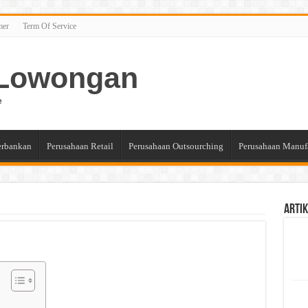
mer
Term Of Service
n Lowongan
e
erbankan
Perusahaan Retail
Perusahaan Outsourching
Perusahaan Manuf
Artik