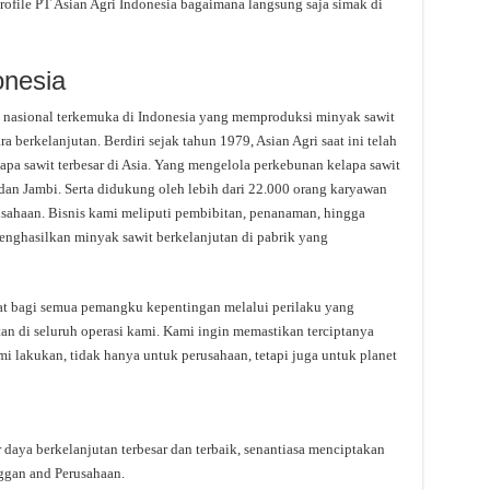
ofile PT Asian Agri Indonesia bagaimana langsung saja simak di
onesia
ta nasional terkemuka di Indonesia yang memproduksi minyak sawit
 berkelanjutan. Berdiri sejak tahun 1979, Asian Agri saat ini telah
pa sawit terbesar di Asia. Yang mengelola perkebunan kelapa sawit
 dan Jambi. Serta didukung oleh lebih dari 22.000 orang karyawan
ahaan. Bisnis kami meliputi pembibitan, penanaman, hingga
nghasilkan minyak sawit berkelanjutan di pabrik yang
at bagi semua pemangku kepentingan melalui perilaku yang
an di seluruh operasi kami. Kami ingin memastikan terciptanya
mi lakukan, tidak hanya untuk perusahaan, tetapi juga untuk planet
 daya berkelanjutan terbesar dan terbaik, senantiasa menciptakan
nggan and Perusahaan.