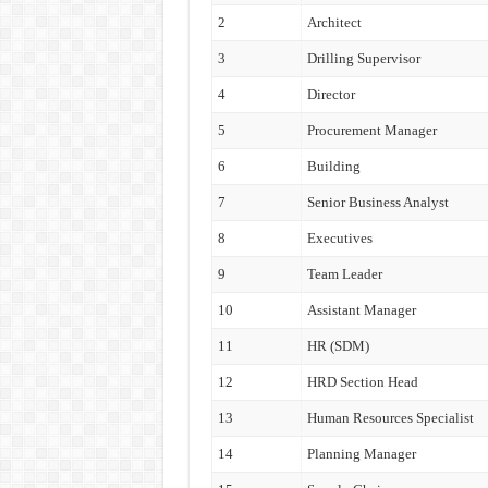
2
Architect
3
Drilling Supervisor
4
Director
5
Procurement Manager
6
Building
7
Senior Business Analyst
8
Executives
9
Team Leader
10
Assistant Manager
11
HR (SDM)
12
HRD Section Head
13
Human Resources Specialist
14
Planning Manager