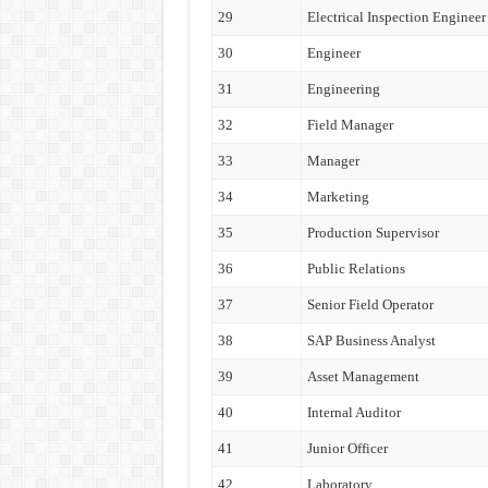
29
Electrical Inspection Engineer
30
Engineer
31
Engineering
32
Field Manager
33
Manager
34
Marketing
35
Production Supervisor
36
Public Relations
37
Senior Field Operator
38
SAP Business Analyst
39
Asset Management
40
Internal Auditor
41
Junior Officer
42
Laboratory