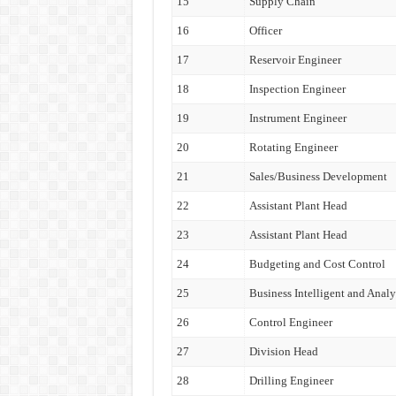
15
Supply Chain
16
Officer
17
Reservoir Engineer
18
Inspection Engineer
19
Instrument Engineer
20
Rotating Engineer
21
Sales/Business Development
22
Assistant Plant Head
23
Assistant Plant Head
24
Budgeting and Cost Control
25
Business Intelligent and Analy
26
Control Engineer
27
Division Head
28
Drilling Engineer