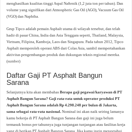
menghasilkan kualitas tinggi Aspal Naftenik (1,2 juta ton per tahun). Dan
volume yang signifikan dari Atmospheric Gas Oil (AGO), Vacuum Gas Oil
(VGO) dan Naphtha.
Grup Tipco adalah pemain Asphalt utama di wilayah tersebut, dan telah
hadir di pasar China, India dan Asia Tenggara seperti, Thailand, Malaysia,
Vietnam, Filipina, Kamboja, Laos dan Singapura. Pada tahun 2012, Tipco
Asphalt memperoleh operasi ABS dari Colas Asia, sambil mempertahankan
aktivitas pengembangan produk dan dukungan teknis regional mereka.
(
sumber
)
Daftar Gaji PT Asphalt Bangun
Sarana
Selanjutnya kita akan membahas
Berapa gaji pegawai/karyawan di PT
Asphalt Bangun Sarana? Gaji rata-rata untuk operator produksi PT
Asphalt Bangun Sarana adalah Rp 4.298.248 per bulan di Jakarta,
sama sebagai rata-rata nasional.
Nominal ini akan naik seiring lamanya
kamu bekerja di PT Asphalt Bangun Sarana dan gaji ini juga belum
termasuk bonus per tahunnya juga tunjangan tunjangan atau fasilitas kerja
yang di berikan PT Asphalt Bangun Sarana. Jika kamu ingin mengetahui