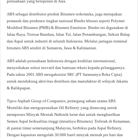
perusahaan yang beroperasi di Asia.
ABS sebagai distributor produk Bitumen terkemuka, juga merupakan
pemasok dan produsen tingkat nasional Binder khusus seperti Polymer
Modified Bitumen (PMB) & Bitumen Emulsion. Binder ini digunakan di
Jalan Raya, Trotoar Bandara, Jalan Tol, Jalan Pertambangan, Sirkuit Balap
dan Aspal untuk industri di seluruh Indonesia. Melalui jaringan terminal
bitumen ABS sendiri di Sumatera, Jawa & Kalimantan.
ABS adalah perusahaan Indonesia dengan keahlian internasional,
menyediakan solusi inovatif dan bantuan teknis kepada pelanggannya.
Pada tahun 2001 ABS mengakuisisi SRC (PT Saranaraya Reka Cipta)
untuk mendukung aktivitas distribusi dan manufaktur di wilayah Jakarta
& Balikpapan.
Tipco Asphalt Group of Companies, pemegang saham utama ABS.
Memiliki dan mengoperasikan Oil Refinery yang dirancang untuk
memproses Minyak Mentah Naftenik berat dan untuk menghasilkan
Semen Aspal berkualitas tinggi (misalnya Bitumen). Terletak di Kemaman,
di pantai timur semenanjung Malaysia, berfokus pada Aspal Refinery.
Dengan kapasitas mengolah 30.000 barel minyak mentah per hari dan