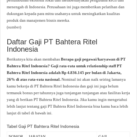
pertumbuhan ekonomi lokal dan memberdayakan pengusaha kecil dan
menengah di Indonesia. Perusahaan ini juga memberikan pelatihan dan
dukungan kepada para mitra usahanya untuk meningkatkan kualitas
produk dan manajemen bisnis mereka.
(
sumber
)
Daftar Gaji PT Bahtera Ritel
Indonesia
Berikutnya kita akan membahas
Berapa gaji pegawai/karyawan di PT
Bahtera Ritel Indonesia? Gaji rata-rata untuk relationship staff PT
Bahtera Ritel Indonesia adalah Rp 4.836.145 per bulan di Jakarta,
26% di atas rata-rata nasional.
Nominal ini akan naik seiring lamanya
kamu bekerja di PT Bahtera Ritel Indonesia dan gaji ini juga belum
termasuk bonus per tahunnya juga tunjangan tunjangan atau fasilitas kerja
yang di berikan PT Bahtera Ritel Indonesia. Jika kamu ingin mengetahui
lebih lanjut tentang gaji PT Bahtera Ritel Indonesia bisa kamu baca lebih
lanjut di tabel di bawah ini.
Tabel Gaji PT Bahtera Ritel Indonesia
NOMOR
JABATAN
GAJI