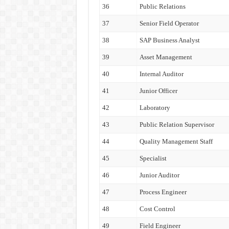
36
Public Relations
37
Senior Field Operator
38
SAP Business Analyst
39
Asset Management
40
Internal Auditor
41
Junior Officer
42
Laboratory
43
Public Relation Supervisor
44
Quality Management Staff
45
Specialist
46
Junior Auditor
47
Process Engineer
48
Cost Control
49
Field Engineer