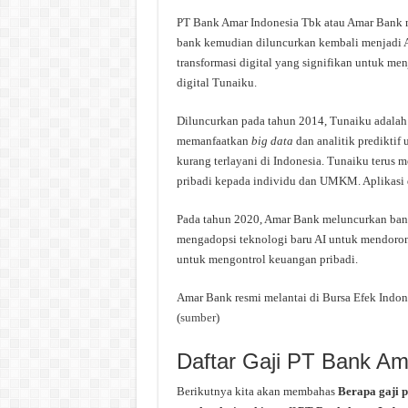
PT Bank Amar Indonesia Tbk atau Amar Bank m
bank kemudian diluncurkan kembali menjadi A
transformasi digital yang signifikan untuk me
digital Tunaiku.
Diluncurkan pada tahun 2014, Tunaiku adalah 
memanfaatkan
big data
dan analitik prediktif
kurang terlayani di Indonesia. Tunaiku teru
pribadi kepada individu dan UMKM. Aplikasi d
Pada tahun 2020, Amar Bank meluncurkan bank 
mengadopsi teknologi baru AI untuk mendoron
untuk mengontrol keuangan pribadi.
Amar Bank resmi melantai di Bursa Efek Indo
(
sumber
)
Daftar Gaji PT Bank Am
Berikutnya kita akan membahas
Berapa gaji 