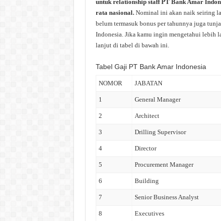
untuk relationship staff PT Bank Amar Indone
rata nasional.
Nominal ini akan naik seiring 
belum termasuk bonus per tahunnya juga tunjan
Indonesia. Jika kamu ingin mengetahui lebih l
lanjut di tabel di bawah ini.
Tabel Gaji PT Bank Amar Indonesia
NOMOR
JABATAN
1
General Manager
2
Architect
3
Drilling Supervisor
4
Director
5
Procurement Manager
6
Building
7
Senior Business Analyst
8
Executives