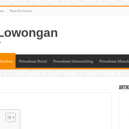
mer
Term Of Service
n Lowongan
e
rbankan
Perusahaan Retail
Perusahaan Outsourching
Perusahaan Manuf
a
Artik