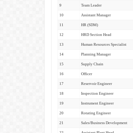
9
Team Leader
10
Assistant Manager
11
HR (SDM)
12
HRD Section Head
13
Human Resources Specialist
14
Planning Manager
15
Supply Chain
16
Officer
17
Reservoir Engineer
18
Inspection Engineer
19
Instrument Engineer
20
Rotating Engineer
21
Sales/Business Development
22
Assistant Plant Head