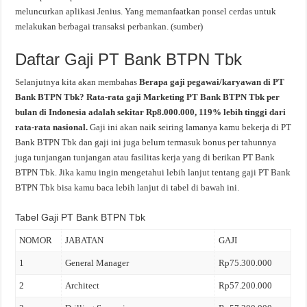
meluncurkan aplikasi Jenius. Yang memanfaatkan ponsel cerdas untuk
melakukan berbagai transaksi perbankan. (
sumber
)
Daftar Gaji PT Bank BTPN Tbk
Selanjutnya kita akan membahas
Berapa gaji pegawai/karyawan di PT
Bank BTPN Tbk?
Rata-rata gaji Marketing PT Bank BTPN Tbk per
bulan di Indonesia adalah sekitar
Rp8.000.000
, 119% lebih tinggi dari
rata-rata nasional.
Gaji ini akan naik seiring lamanya kamu bekerja di PT
Bank BTPN Tbk dan gaji ini juga belum termasuk bonus per tahunnya
juga tunjangan tunjangan atau fasilitas kerja yang di berikan PT Bank
BTPN Tbk. Jika kamu ingin mengetahui lebih lanjut tentang gaji PT Bank
BTPN Tbk bisa kamu baca lebih lanjut di tabel di bawah ini.
Tabel Gaji PT Bank BTPN Tbk
NOMOR
JABATAN
GAJI
1
General Manager
Rp75.300.000
2
Architect
Rp57.200.000