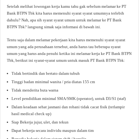
Setelah melihat lowongan kerja kamu tahu gak sebelum melamar ke PT
Bank BTPN Tbk kita harus memenuhi syarat syarat umumnya terlebih
dahulu? Nah, apa sih syarat syarat umum untuk melamar ke PT Bank
BTPN Tbk? langsung simak saja informasi di bawah ini.
Tentu saja dalam melamar pekerjaan kita harus memenuhi syarat syarat
umum yang ada perusahaan tersebut, anda harus tau beberapa syarat
umum yang harus anda penuhi ketika ini melamar kerja ke PT Bank BTPN
Tbk, berikut ini syarat-syarat umum untuk masuk PT Bank BTPN Tbk:
Tidak bertindik dan bertato dalam tubuh
Tinggi badan minimal wanita / pria diatas 155 cm
Tidak menderita buta warna
Level pendidikan minimal SMA/SMK (operator), untuk D3/S1 (staf)
Dalam keadaan sehat jasmani dan rohani tidak cacat fisik (terlampir
hasil medical check up)
Siap Bekerja jujur, ulet, dan tekun
Dapat bekerja secara individu maupun dalam tim
Bersedia bekerja dalam sistem shift / bergilir