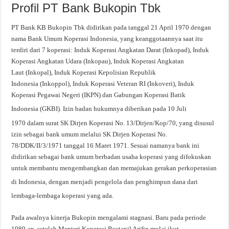
Profil PT Bank Bukopin Tbk
PT Bank KB Bukopin Tbk didirikan pada tanggal 21 April 1970
dengan
nama Bank Umum Koperasi Indonesia, yang keanggotaannya saat itu
terdiri dari 7 koperasi: Induk Koperasi Angkatan Darat (Inkopad), Induk
Koperasi Angkatan Udara (Inkopau), Induk Koperasi Angkatan
Laut (Inkopal), Induk Koperasi Kepolisian Republik
Indonesia (Inkoppol), Induk Koperasi Veteran RI (Inkoveri), Induk
Koperasi Pegawai Negeri (IKPN) dan Gabungan Koperasi Batik
Indonesia (GKBI).
Izin badan hukumnya diberikan pada 10 Juli
1970
dalam surat SK Dirjen Koperasi No. 13/Dirjen/Kop/70, yang disusul
izin sebagai bank umum melalui SK Dirjen Koperasi No.
78/DDK/II/3/1971 tanggal 16 Maret 1971. Sesuai namanya bank ini
didirikan sebagai bank umum berbadan usaha koperasi yang difokuskan
untuk membantu mengembangkan dan memajukan gerakan perkoperasian
di Indonesia,
dengan menjadi pengelola dan penghimpun dana dari
lembaga-lembaga koperasi yang ada.
Pada awalnya kinerja Bukopin mengalami stagnasi. Baru pada periode
1980-an, setelah Menteri Koperasi Bustanil Arifin mulai ikut