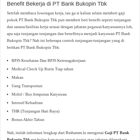
Benefit Bekerja di PT Bank Bukopin Tbk
Setelah membaca lowongan kerja, tau ga si kalian selain memberi gaji
pokok PT Bank Bukopin Tbk pun memberi beri benefit seperti tunjangan
dan sarana/fasilitas kerja sesuai dengan jabatan pegawai/karyawannya loh,
apa saja tunjangan tunjangan dan benefitnya menjadi karyawan PT Bank
Bukopin Tbk? Nah ini beberapa contoh tunjangan-tunjangan yang di
berikan PT Bank Bukopin Tbk:
BPJS Kesehatan Dan BPJS Ketenagakerjaan
Medical Check Up Rutin Tiap tahun
Makan
Uang Transportasi
Mobil / Bus Jemputan Karyawan
Intensif Kehadiran
THR (Tunjangan Hari Raya)
Bonus Akhir Tahun
Nah, itulah informasi lengkap dari Rmhamm.lu mengenai
Gaji PT Bank
Bukopin Tbk
per bulan karyawan sesuai posisi atau jabatan dilengkapi