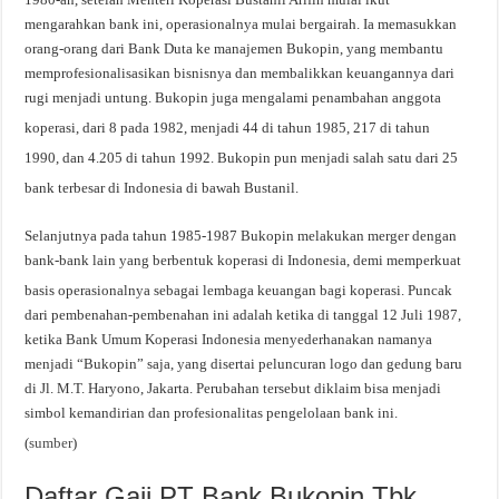
mengarahkan bank ini, operasionalnya mulai bergairah. Ia memasukkan
orang-orang dari Bank Duta ke manajemen Bukopin, yang membantu
memprofesionalisasikan bisnisnya dan membalikkan keuangannya dari
rugi menjadi untung. Bukopin juga mengalami penambahan anggota
koperasi, dari 8 pada 1982, menjadi 44 di tahun 1985,
217 di tahun
1990,
dan 4.205 di tahun 1992.
Bukopin pun menjadi salah satu dari 25
bank terbesar di Indonesia di bawah Bustanil.
Selanjutnya pada tahun 1985-1987 Bukopin melakukan merger dengan
bank-bank lain yang berbentuk koperasi di Indonesia, demi memperkuat
basis operasionalnya sebagai lembaga keuangan bagi koperasi.
Puncak
dari pembenahan-pembenahan ini adalah ketika di tanggal 12 Juli 1987,
ketika Bank Umum Koperasi Indonesia menyederhanakan namanya
menjadi “Bukopin” saja, yang disertai peluncuran logo dan gedung baru
di Jl. M.T. Haryono, Jakarta. Perubahan tersebut diklaim bisa menjadi
simbol kemandirian dan profesionalitas pengelolaan bank ini.
(
sumber
)
Daftar Gaji PT Bank Bukopin Tbk