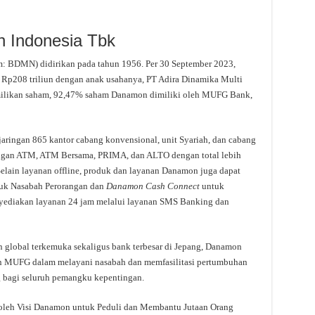
n Indonesia Tbk
 BDMN) didirikan pada tahun 1956. Per 30 September 2023,
r Rp208 triliun dengan anak usahanya, PT Adira Dinamika Multi
emilikan saham, 92,47% saham Danamon dimiliki oleh MUFG Bank,
ringan 865 kantor cabang konvensional, unit Syariah, dan cabang
aringan ATM, ATM Bersama, PRIMA, dan ALTO dengan total lebih
 Selain layanan offline, produk dan layanan Danamon juga dapat
tuk Nasabah Perorangan dan
Danamon Cash Connect
untuk
nyediakan layanan 24 jam melalui layanan SMS Banking dan
 global terkemuka sekaligus bank terbesar di Jepang, Danamon
an MUFG dalam melayani nasabah dan memfasilitasi pertumbuhan
g bagi seluruh pemangku kepentingan.
 oleh Visi Danamon untuk Peduli dan Membantu Jutaan Orang