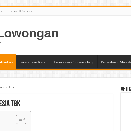
mer
Term Of Service
n Lowongan
e
rbankan
Perusahaan Retail
Perusahaan Outsourching
Perusahaan Manuf
nesia Tbk
Artik
esia Tbk