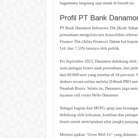
bagaimana langsung saja simak di bawah ini.
Profil PT Bank Danamo
PT Bank Danamon Indonesia Tbk (Kode Saham:
perusahaan mengelola aset konsolidasi sebesa
Finance Tbk (Adira Finance). Dalam hal kep
Ltd. dan 7,53% lainnya oleh publik.
Per September 2023, Danamon didukung oleh ja
serta jaringan bisnis anak perusahaan, dan j
dari 60.000-unit yang tersebar di 34 provinsi.
diakses secara online melalui D-Bank PRO un
Nasabah Bisnis. Selain itu, Danamon juga me
layanan call center Hello Danamon.
Sebagai bagian dari MUFG, grup jasa keuangan
didukung oleh kekuatan, keahlian dan jaring
bisnis untuk menciptakan nilai jangka panjan
Melalui ajakan “
Grow With Us
” yang didasari