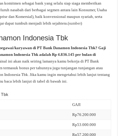
s komitmen sebagai bank yang selalu siap siaga memberikan
seluruh nasabah dari berbagai segmen antara lain Konsumer, Usaha
prise dan Komersial), baik konvensional maupun syariah, serta
ar dapat tumbuh menjadi lebih sejahtera.(
sumber
)
anamon Indonesia Tbk
 pegawai/karyawan di PT Bank Danamon Indonesia Tbk? Gaji
Danamon Indonesia Tbk adalah Rp 4.836.145 per bulan di
nal ini akan naik seiring lamanya kamu bekerja di PT Bank
m termasuk bonus per tahunnya juga tunjangan tunjangan atau
on Indonesia Tbk. Jika kamu ingin mengetahui lebih lanjut tentang
baca lebih lanjut di tabel di bawah ini.
 Tbk
GAJI
Rp76.200.000
Rp53.000.000
Rp57.200.000