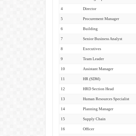
4
Director
5
Procurement Manager
6
Building
7
Senior Business Analyst
8
Executives
9
Team Leader
10
Assistant Manager
11
HR (SDM)
12
HRD Section Head
13
Human Resources Specialist
14
Planning Manager
15
Supply Chain
16
Officer