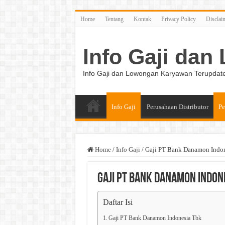
Home
Tentang
Kontak
Privacy Policy
Disclai
Info Gaji da
Info Gaji dan Lowongan Karyawan Terupdat
Info Gaji
Perusahaan Distributor
Pe
Home
/
Info Gaji
/
Gaji PT Bank Danamon Indo
Gaji PT Bank Danamon Indon
Daftar Isi
Gaji PT Bank Danamon Indonesia Tbk