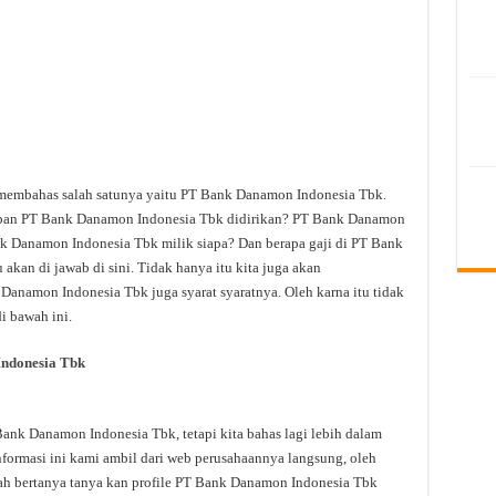
n membahas salah satunya yaitu PT Bank Danamon Indonesia Tbk.
pan PT Bank Danamon Indonesia Tbk didirikan? PT Bank Danamon
k Danamon Indonesia Tbk milik siapa? Dan berapa gaji di PT Bank
kan di jawab di sini. Tidak hanya itu kita juga akan
anamon Indonesia Tbk juga syarat syaratnya. Oleh karna itu tidak
i bawah ini.
ndonesia Tbk
nk Danamon Indonesia Tbk, tetapi kita bahas lagi lebih dalam
ormasi ini kami ambil dari web perusahaannya langsung, oleh
udah bertanya tanya kan profile PT Bank Danamon Indonesia Tbk