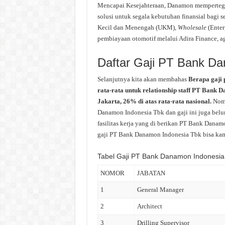
Mencapai Kesejahteraan, Danamon mempertega
solusi untuk segala kebutuhan finansial bagi 
Kecil dan Menengah (UKM),
Wholesale
(Enter
pembiayaan otomotif melalui Adira Finance, ag
Daftar Gaji PT Bank D
Selanjutnya kita akan membahas
Berapa gaji
rata-rata untuk relationship staff PT Bank 
Jakarta, 26% di atas rata-rata nasional.
Nomi
Danamon Indonesia Tbk dan gaji ini juga belu
fasilitas kerja yang di berikan PT Bank Danam
gaji PT Bank Danamon Indonesia Tbk bisa kamu 
Tabel Gaji PT Bank Danamon Indonesia
NOMOR
JABATAN
1
General Manager
2
Architect
3
Drilling Supervisor