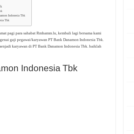
bk
bk
namon Indonesia Tbk
sia Tbk
amat pagi para sahabat Rmhamm.lu, kembali lagi bersama kami
ngenai gaji pegawai/karyawan PT Bank Danamon Indonesia Tbk.
 menjadi karyawan di PT Bank Danamon Indonesia Tbk. baiklah
amon Indonesia Tbk