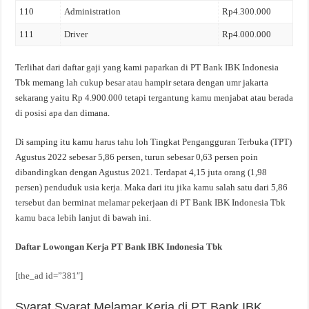
110
Administration
Rp4.300.000
111
Driver
Rp4.000.000
Terlihat dari daftar gaji yang kami paparkan di PT Bank IBK Indonesia
Tbk memang lah cukup besar atau hampir setara dengan umr jakarta
sekarang yaitu Rp 4.900.000 tetapi tergantung kamu menjabat atau berada
di posisi apa dan dimana.
Di samping itu kamu harus tahu loh Tingkat Pengangguran Terbuka (TPT)
Agustus 2022 sebesar 5,86 persen, turun sebesar 0,63 persen poin
dibandingkan dengan Agustus 2021. Terdapat 4,15 juta orang (1,98
persen) penduduk usia kerja. Maka dari itu jika kamu salah satu dari 5,86
tersebut dan berminat melamar pekerjaan di PT Bank IBK Indonesia Tbk
kamu baca lebih lanjut di bawah ini.
Daftar Lowongan Kerja PT Bank IBK Indonesia Tbk
[the_ad id=”381″]
Syarat Syarat Melamar Kerja di PT Bank IBK