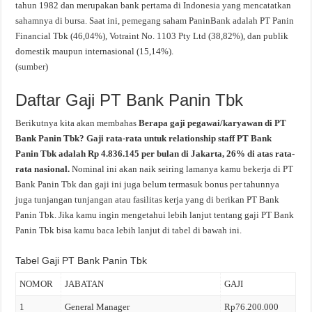
tahun 1982 dan merupakan bank pertama di Indonesia yang mencatatkan
sahamnya di bursa. Saat ini, pemegang saham PaninBank adalah PT Panin
Financial Tbk (46,04%), Votraint No. 1103 Pty Ltd (38,82%), dan publik
domestik maupun internasional (15,14%).
(
sumber
)
Daftar Gaji PT Bank Panin Tbk
Berikutnya kita akan membahas
Berapa gaji pegawai/karyawan di PT
Bank Panin Tbk? Gaji rata-rata untuk relationship staff PT Bank
Panin Tbk adalah Rp 4.836.145 per bulan di Jakarta, 26% di atas rata-
rata nasional.
Nominal ini akan naik seiring lamanya kamu bekerja di PT
Bank Panin Tbk dan gaji ini juga belum termasuk bonus per tahunnya
juga tunjangan tunjangan atau fasilitas kerja yang di berikan PT Bank
Panin Tbk. Jika kamu ingin mengetahui lebih lanjut tentang gaji PT Bank
Panin Tbk bisa kamu baca lebih lanjut di tabel di bawah ini.
Tabel Gaji PT Bank Panin Tbk
NOMOR
JABATAN
GAJI
1
General Manager
Rp76.200.000