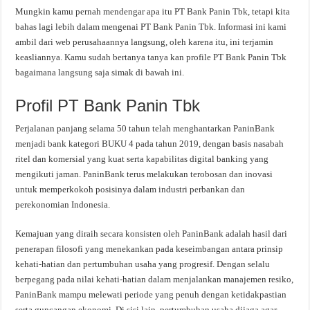
Mungkin kamu pernah mendengar apa itu PT Bank Panin Tbk, tetapi kita
bahas lagi lebih dalam mengenai PT Bank Panin Tbk. Informasi ini kami
ambil dari web perusahaannya langsung, oleh karena itu, ini terjamin
keasliannya. Kamu sudah bertanya tanya kan profile PT Bank Panin Tbk
bagaimana langsung saja simak di bawah ini.
Profil PT Bank Panin Tbk
Perjalanan panjang selama 50 tahun telah menghantarkan PaninBank
menjadi bank kategori BUKU 4 pada tahun 2019, dengan basis nasabah
ritel dan komersial yang kuat serta kapabilitas digital banking yang
mengikuti jaman. PaninBank terus melakukan terobosan dan inovasi
untuk memperkokoh posisinya dalam industri perbankan dan
perekonomian Indonesia.
Kemajuan yang diraih secara konsisten oleh PaninBank adalah hasil dari
penerapan filosofi yang menekankan pada keseimbangan antara prinsip
kehati-hatian dan pertumbuhan usaha yang progresif. Dengan selalu
berpegang pada nilai kehati-hatian dalam menjalankan manajemen resiko,
PaninBank mampu melewati periode yang penuh dengan ketidakpastian
serta guncangan ekonomi. Di sisi lain, pertumbuhan usaha dijaga agar