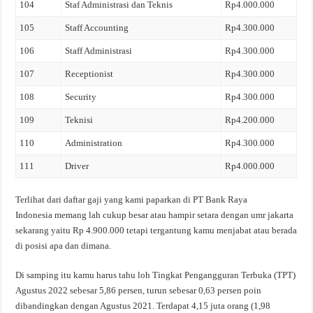
104
Staf Administrasi dan Teknis
Rp4.000.000
105
Staff Accounting
Rp4.300.000
106
Staff Administrasi
Rp4.300.000
107
Receptionist
Rp4.300.000
108
Security
Rp4.300.000
109
Teknisi
Rp4.200.000
110
Administration
Rp4.300.000
111
Driver
Rp4.000.000
Terlihat dari daftar gaji yang kami paparkan di PT Bank Raya
Indonesia memang lah cukup besar atau hampir setara dengan umr jakarta
sekarang yaitu Rp 4.900.000 tetapi tergantung kamu menjabat atau berada
di posisi apa dan dimana.
Di samping itu kamu harus tahu loh Tingkat Pengangguran Terbuka (TPT)
Agustus 2022 sebesar 5,86 persen, turun sebesar 0,63 persen poin
dibandingkan dengan Agustus 2021. Terdapat 4,15 juta orang (1,98