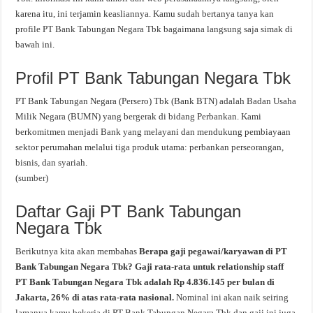
karena itu, ini terjamin keasliannya. Kamu sudah bertanya tanya kan
profile PT Bank Tabungan Negara Tbk bagaimana langsung saja simak di
bawah ini.
Profil PT Bank Tabungan Negara Tbk
PT Bank Tabungan Negara (Persero) Tbk (Bank BTN) adalah Badan Usaha
Milik Negara (BUMN) yang bergerak di bidang Perbankan. Kami
berkomitmen menjadi Bank yang melayani dan mendukung pembiayaan
sektor perumahan melalui tiga produk utama: perbankan perseorangan,
bisnis, dan syariah.
(
sumber
)
Daftar Gaji PT Bank Tabungan
Negara Tbk
Berikutnya kita akan membahas
Berapa gaji pegawai/karyawan di PT
Bank Tabungan Negara Tbk? Gaji rata-rata untuk relationship staff
PT Bank Tabungan Negara Tbk adalah Rp 4.836.145 per bulan di
Jakarta, 26% di atas rata-rata nasional.
Nominal ini akan naik seiring
lamanya kamu bekerja di PT Bank Tabungan Negara Tbk dan gaji ini juga