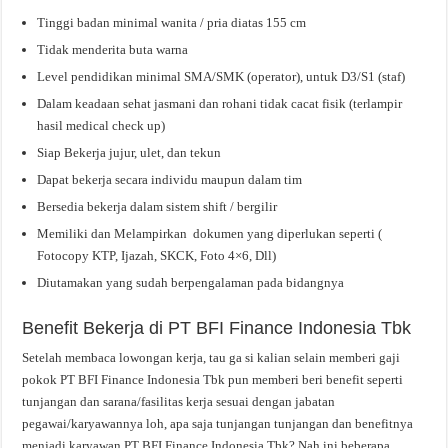
Tinggi badan minimal wanita / pria diatas 155 cm
Tidak menderita buta warna
Level pendidikan minimal SMA/SMK (operator), untuk D3/S1 (staf)
Dalam keadaan sehat jasmani dan rohani tidak cacat fisik (terlampir
hasil medical check up)
Siap Bekerja jujur, ulet, dan tekun
Dapat bekerja secara individu maupun dalam tim
Bersedia bekerja dalam sistem shift / bergilir
Memiliki dan Melampirkan dokumen yang diperlukan seperti (
Fotocopy KTP, Ijazah, SKCK, Foto 4×6, Dll)
Diutamakan yang sudah berpengalaman pada bidangnya
Benefit Bekerja di PT BFI Finance Indonesia Tbk
Setelah membaca lowongan kerja, tau ga si kalian selain memberi gaji
pokok PT BFI Finance Indonesia Tbk pun memberi beri benefit seperti
tunjangan dan sarana/fasilitas kerja sesuai dengan jabatan
pegawai/karyawannya loh, apa saja tunjangan tunjangan dan benefitnya
menjadi karyawan PT BFI Finance Indonesia Tbk? Nah ini beberapa