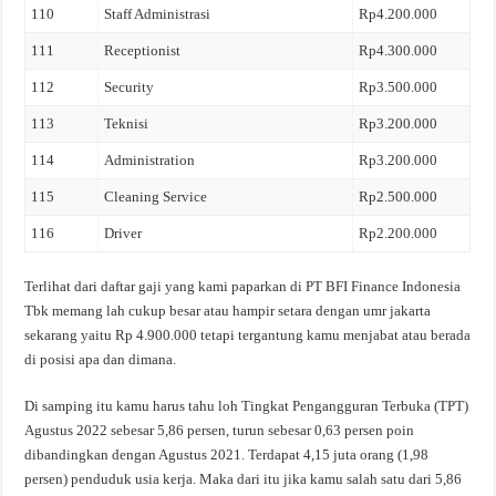
110
Staff Administrasi
Rp4.200.000
111
Receptionist
Rp4.300.000
112
Security
Rp3.500.000
113
Teknisi
Rp3.200.000
114
Administration
Rp3.200.000
115
Cleaning Service
Rp2.500.000
116
Driver
Rp2.200.000
Terlihat dari daftar gaji yang kami paparkan di PT BFI Finance Indonesia
Tbk memang lah cukup besar atau hampir setara dengan umr jakarta
sekarang yaitu Rp 4.900.000 tetapi tergantung kamu menjabat atau berada
di posisi apa dan dimana.
Di samping itu kamu harus tahu loh Tingkat Pengangguran Terbuka (TPT)
Agustus 2022 sebesar 5,86 persen, turun sebesar 0,63 persen poin
dibandingkan dengan Agustus 2021. Terdapat 4,15 juta orang (1,98
persen) penduduk usia kerja. Maka dari itu jika kamu salah satu dari 5,86