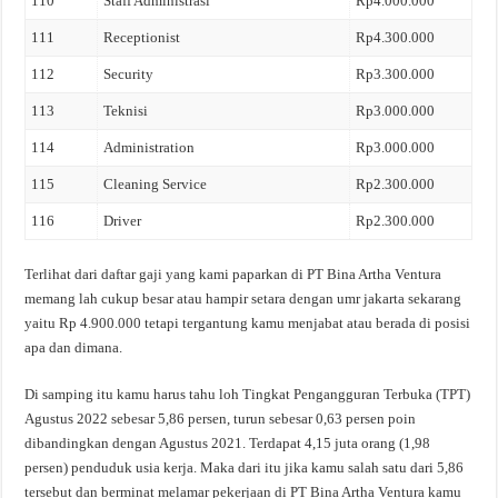
110
Staff Administrasi
Rp4.000.000
111
Receptionist
Rp4.300.000
112
Security
Rp3.300.000
113
Teknisi
Rp3.000.000
114
Administration
Rp3.000.000
115
Cleaning Service
Rp2.300.000
116
Driver
Rp2.300.000
Terlihat dari daftar gaji yang kami paparkan di PT Bina Artha Ventura
memang lah cukup besar atau hampir setara dengan umr jakarta sekarang
yaitu Rp 4.900.000 tetapi tergantung kamu menjabat atau berada di posisi
apa dan dimana.
Di samping itu kamu harus tahu loh Tingkat Pengangguran Terbuka (TPT)
Agustus 2022 sebesar 5,86 persen, turun sebesar 0,63 persen poin
dibandingkan dengan Agustus 2021. Terdapat 4,15 juta orang (1,98
persen) penduduk usia kerja. Maka dari itu jika kamu salah satu dari 5,86
tersebut dan berminat melamar pekerjaan di PT Bina Artha Ventura kamu