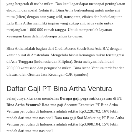
yang bergerak di usaha mikro. Dan kecil agar dapat mencapai peningkatan
ekonomi dan sosial. Selain itu, Bina Artha berkembang untuk melayani
mitra (klien) dengan cara yang adil, transparan, efisien dan berkelanjutan.
Lalu Bina Artha memiliki impian yang cukup ambisius yaitu untuk
menjangkau 1.000.000 rumah tangga. Untuk memperoleh layanan
keuangan kami dalam beberapa tahun ke depan.
Bina Artha adalah bagian dari CreditAccess South-East Asia B.V, dengan
kantor pusat di Amsterdam. Mengelola bisnis keuangan mikro terintegrasi
di Asia Tenggara (Indonesia dan Filipina). Serta melayani lebih dari
700,000 wirausaha dan pengusaha mikro. Bina Artha Ventura terdaftar dan
diawasi oleh Otoritas Jasa Keuangan-OJK. (
sumber
)
Daftar Gaji PT Bina Artha Ventura
Selanjutnya kita akan membahas
Berapa gaji pegawai/karyawan di PT
Bina Artha Ventura?
Rata-rata gaji Account Executive PT Bina Artha
Ventura per bulan di Indonesia adalah sekitar Rp3.228.702, 16% lebih
rendah dari rata-rata nasional. Rata-rata gaji Staf Marketing PT Bina Artha
Ventura per bulan di Indonesia adalah sekitar Rp3.098.104, 15% lebih
rendah dari rata-rata nasional.