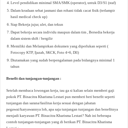
Level pendidikan minimal SMA/SMK (operator), untuk D3/S1 (staf)
Dalam keadaan sehat jasmani dan rohani tidak cacat fisik (terlampir
hasil medical check up)
Siap Bekerja jujur, ulet, dan tekun
Dapat bekerja secara individu maupun dalam tim , Bersedia bekerja
dalam sistem shift / bergilir
Memiliki dan Melampirkan dokumen yang diperlukan seperti (
Fotocopy KTP, Ijazah, SKCK, Foto 4×6, Dll)
Diutamakan yang sudah berpengalaman pada bidangnya minimal 1
tahun
Benefit dan tunjangan-tunjangan :
Setelah membaca lowongan kerja, tau ga si kalian selain memberi gaji
pokok PT. Binacitra Kharisma Lestari pun memberi beri benefit seperti
tunjangan dan sarana/fasilitas kerja sesuai dengan jabatan
pegawai/karyawannya loh, apa saja tunjangan tunjangan dan benefitnya
menjadi karyawan PT. Binacitra Kharisma Lestari? Nah ini beberapa
contoh tunjangan-tunjangan yang di berikan PT. Binacitra Kharisma