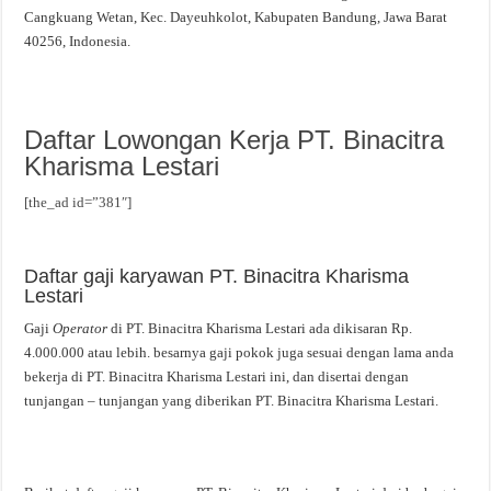
Cangkuang Wetan, Kec. Dayeuhkolot, Kabupaten Bandung, Jawa Barat
40256, Indonesia.
Daftar Lowongan Kerja PT. Binacitra
Kharisma Lestari
[the_ad id=”381″]
Daftar gaji karyawan PT. Binacitra Kharisma
Lestari
Gaji
Operator
di PT. Binacitra Kharisma Lestari ada dikisaran Rp.
4.000.000 atau lebih. besarnya gaji pokok juga sesuai dengan lama anda
bekerja di PT. Binacitra Kharisma Lestari ini, dan disertai dengan
tunjangan – tunjangan yang diberikan PT. Binacitra Kharisma Lestari.