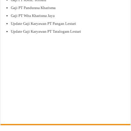
Gaji PT Pandurasa Kharisma
Gaji PT Wita Kharisma Jaya
Update Gaji Karyawan PT Pangan Lestari
Update Gaji Karyawan PT Tatalogam Lestari