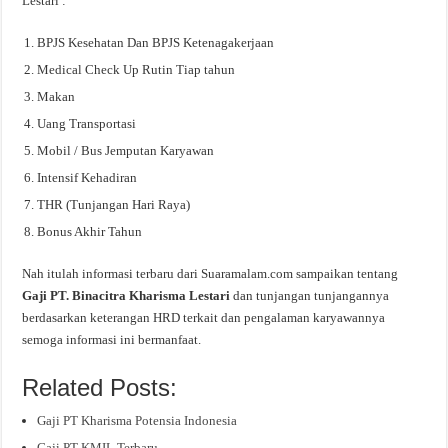
Lestari :
BPJS Kesehatan Dan BPJS Ketenagakerjaan
Medical Check Up Rutin Tiap tahun
Makan
Uang Transportasi
Mobil / Bus Jemputan Karyawan
Intensif Kehadiran
THR (Tunjangan Hari Raya)
Bonus Akhir Tahun
Nah itulah informasi terbaru dari Suaramalam.com sampaikan tentang
Gaji PT. Binacitra Kharisma Lestari
dan tunjangan tunjangannya
berdasarkan keterangan HRD terkait dan pengalaman karyawannya
semoga informasi ini bermanfaat.
Related Posts:
Gaji PT Kharisma Potensia Indonesia
Gaji PT KMIL Terbaru