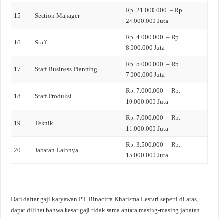
Rp. 21.000.000 – Rp.
15
Section Manager
24.000.000 Juta
Rp. 4.000.000 – Rp.
16
Staff
8.000.000 Juta
Rp. 5.000.000 – Rp.
17
Staff Business Planning
7.000.000 Juta
Rp. 7.000.000 – Rp.
18
Staff Produksi
10.000.000 Juta
Rp. 7.000.000 – Rp.
19
Teknik
11.000.000 Juta
Rp. 3.500.000 – Rp.
20
Jabatan Lainnya
15.000.000 Juta
Dari daftar gaji karyawan PT. Binacitra Kharisma Lestari seperti di atas,
dapat dilihat bahwa besar gaji tidak sama antara masing-masing jabatan.