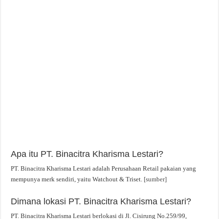
Apa itu PT. Binacitra Kharisma Lestari?
PT. Binacitra Kharisma Lestari adalah Perusahaan Retail pakaian yang
mempunya merk sendiri, yaitu Watchout & Triset.
[sumber]
Dimana lokasi PT. Binacitra Kharisma Lestari?
PT. Binacitra Kharisma Lestari berlokasi di Jl. Cisirung No.259/99,