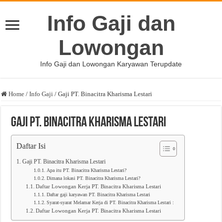
Info Gaji dan
Lowongan
Info Gaji dan Lowongan Karyawan Terupdate
Home
/
Info Gaji
/
Gaji PT. Binacitra Kharisma Lestari
Gaji PT. Binacitra Kharisma Lestari
Daftar Isi
Gaji PT. Binacitra Kharisma Lestari
Apa itu PT. Binacitra Kharisma Lestari?
Dimana lokasi PT. Binacitra Kharisma Lestari?
Daftar Lowongan Kerja PT. Binacitra Kharisma Lestari
Daftar gaji karyawan PT. Binacitra Kharisma Lestari
Syarat-syarat Melamar Kerja di PT. Binacitra Kharisma Lestari :
Daftar Lowongan Kerja PT. Binacitra Kharisma Lestari