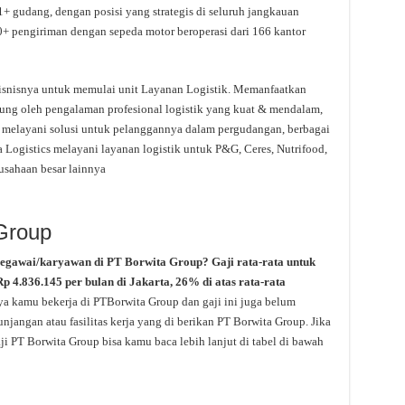
1+ gudang, dengan posisi yang strategis di seluruh jangkauan
+ pengiriman dengan sepeda motor beroperasi dari 166 kantor
bisnisnya untuk memulai unit Layanan Logistik. Memanfaatkan
ukung oleh pengalaman profesional logistik yang kuat & mendalam,
melayani solusi untuk pelanggannya dalam pergudangan, berbagai
Logistics melayani layanan logistik untuk P&G, Ceres, Nutrifood,
rusahaan besar lainnya
 Group
pegawai/karyawan di PT Borwita Group? Gaji rata-rata untuk
p 4.836.145 per bulan di Jakarta, 26% di atas rata-rata
ya kamu bekerja di PTBorwita Group dan gaji ini juga belum
njangan atau fasilitas kerja yang di berikan PT Borwita Group. Jika
ji PT Borwita Group bisa kamu baca lebih lanjut di tabel di bawah