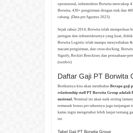
operasional, infrastruktur Borwita mencakup 4
Borwita, 430+ pengiriman dengan truk dan 460
cabang. (Data per Agustus 2023).
Sejak tahun 2014, Borwita telah memperluas 
jaringan dan infrastrukturnya yang kuat, did
Borwita Logistic telah mampu menyediakan & 
macam pengiriman, dan cross-docking. Borwita 
Signify, Reckitt Benckiser, dan perusahaan-pe
(
sumber
)
Daftar Gaji PT Borwita
Berikutnya kita akan membahas
Berapa gaji 
relationship staff PT Borwita Group adalah R
nasional.
Nominal ini akan naik seiring laman
termasuk bonus per tahunnya juga tunjangan tu
kamu ingin mengetahui lebih lanjut tentang ga
ini.
Tabel Gaji PT Borwita Group