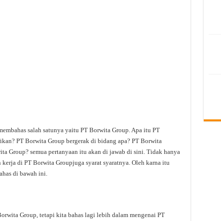
 membahas salah satunya yaitu PT Borwita Group. Apa itu PT
ikan? PT Borwita Group bergerak di bidang apa? PT Borwita
ita Group? semua pertanyaan itu akan di jawab di sini. Tidak hanya
kerja di PT Borwita Groupjuga syarat syaratnya. Oleh karna itu
ahas di bawah ini.
wita Group, tetapi kita bahas lagi lebih dalam mengenai PT