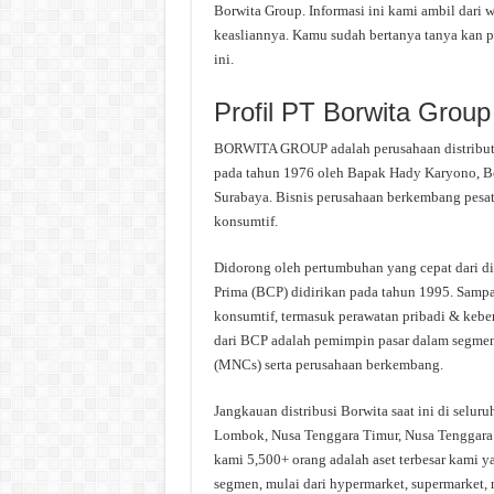
Borwita Group. Informasi ini kami ambil dari w
keasliannya. Kamu sudah bertanya tanya kan p
ini.
Profil PT Borwita Group
BORWITA GROUP adalah perusahaan distributor
pada tahun 1976 oleh Bapak Hady Karyono, Borw
Surabaya. Bisnis perusahaan berkembang pesat
konsumtif.
Didorong oleh pertumbuhan yang cepat dari div
Prima (BCP) didirikan pada tahun 1995. Samp
konsumtif, termasuk perawatan pribadi & kebe
dari BCP adalah pemimpin pasar dalam segme
(MNCs) serta perusahaan berkembang.
Jangkauan distribusi Borwita saat ini di seluru
Lombok, Nusa Tenggara Timur, Nusa Tenggara B
kami 5,500+ orang adalah aset terbesar kami
segmen, mulai dari hypermarket, supermarket, m