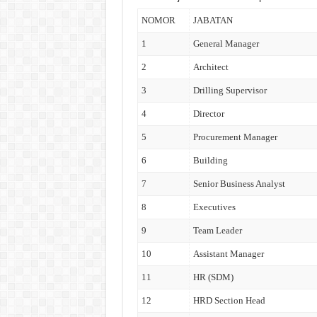
NOMOR
JABATAN
1
General Manager
2
Architect
3
Drilling Supervisor
4
Director
5
Procurement Manager
6
Building
7
Senior Business Analyst
8
Executives
9
Team Leader
10
Assistant Manager
11
HR (SDM)
12
HRD Section Head