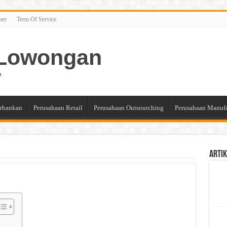
mer
Term Of Service
n Lowongan
e
rbankan
Perusahaan Retail
Perusahaan Outsourching
Perusahaan Manuf
Artik