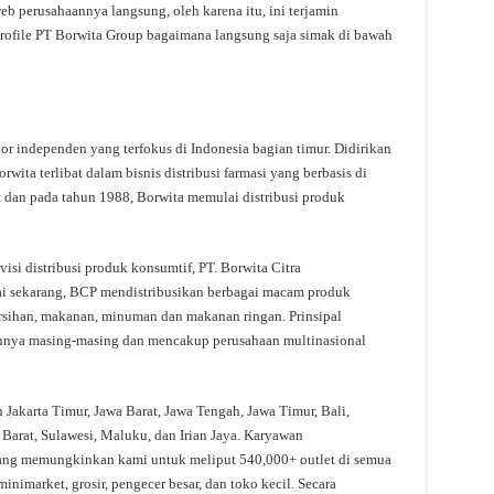
eb perusahaannya langsung, oleh karena itu, ini terjamin
rofile PT Borwita Group bagaimana langsung saja simak di bawah
 independen yang terfokus di Indonesia bagian timur. Didirikan
ita terlibat dalam bisnis distribusi farmasi yang berbasis di
 dan pada tahun 1988, Borwita memulai distribusi produk
isi distribusi produk konsumtif, PT. Borwita Citra
ai sekarang, BCP mendistribusikan berbagai macam produk
rsihan, makanan, minuman dan makanan ringan. Prinsipal
nnya masing-masing dan mencakup perusahaan multinasional
h Jakarta Timur, Jawa Barat, Jawa Tengah, Jawa Timur, Bali,
arat, Sulawesi, Maluku, dan Irian Jaya. Karyawan
 yang memungkinkan kami untuk meliput 540,000+ outlet di semua
inimarket, grosir, pengecer besar, dan toko kecil. Secara