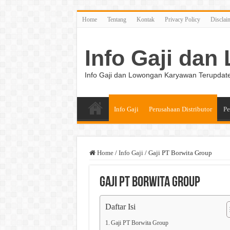
Home
Tentang
Kontak
Privacy Policy
Disclai
Info Gaji da
Info Gaji dan Lowongan Karyawan Terupdat
Info Gaji
Perusahaan Distributor
Pe
Home
/
Info Gaji
/
Gaji PT Borwita Group
Gaji PT Borwita Group
Daftar Isi
Gaji PT Borwita Group