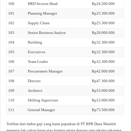
100
HRD Section Head
Rp24.200.000
101
Planning Manager
Rp25.300.000
102
Supply Chain
Rp25.300.000
103
Senior Business Analyst
Rp28.000.000
104
Building
Rp32.300.000
105
Executives
Rp32.300.000
106
Team Leader
Rp32.300.000
107
Procurement Manager
Rp42.000.000
108
Director
Rp47.300.000
109
Architect
Rp53.000.000
110
Drilling Supervisor
Rp53.000.000
111
General Manager
Rp75.500.000
Terlihat dari daftar gaji yang kami paparkan di PT BPR Dana Mandiri
memang lah cukup besar atau hampir setara dengan umr jakarta sekarang