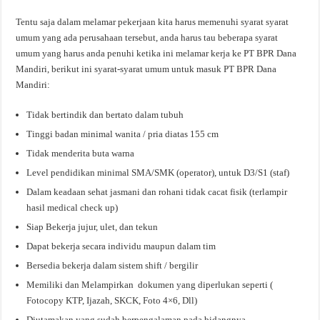
Tentu saja dalam melamar pekerjaan kita harus memenuhi syarat syarat
umum yang ada perusahaan tersebut, anda harus tau beberapa syarat
umum yang harus anda penuhi ketika ini melamar kerja ke PT BPR Dana
Mandiri, berikut ini syarat-syarat umum untuk masuk PT BPR Dana
Mandiri:
Tidak bertindik dan bertato dalam tubuh
Tinggi badan minimal wanita / pria diatas 155 cm
Tidak menderita buta warna
Level pendidikan minimal SMA/SMK (operator), untuk D3/S1 (staf)
Dalam keadaan sehat jasmani dan rohani tidak cacat fisik (terlampir
hasil medical check up)
Siap Bekerja jujur, ulet, dan tekun
Dapat bekerja secara individu maupun dalam tim
Bersedia bekerja dalam sistem shift / bergilir
Memiliki dan Melampirkan dokumen yang diperlukan seperti (
Fotocopy KTP, Ijazah, SKCK, Foto 4×6, Dll)
Diutamakan yang sudah berpengalaman pada bidangnya