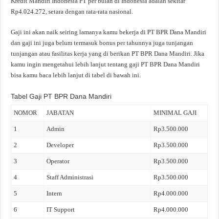
Kredit Mandiri Indonesia PT per bulan di Indonesia adalah sekitar
Rp4.024.272, setara dengan rata-rata nasional.
Gaji ini akan naik seiring lamanya kamu bekerja di PT BPR Dana Mandiri
dan gaji ini juga belum termasuk bonus per tahunnya juga tunjangan
tunjangan atau fasilitas kerja yang di berikan PT BPR Dana Mandiri. Jika
kamu ingin mengetahui lebih lanjut tentang gaji PT BPR Dana Mandiri
bisa kamu baca lebih lanjut di tabel di bawah ini.
Tabel Gaji PT BPR Dana Mandiri
NOMOR
JABATAN
MINIMAL GAJI
1
Admin
Rp3.500.000
2
Developer
Rp3.500.000
3
Operator
Rp3.500.000
4
Staff Administrasi
Rp3.500.000
5
Intern
Rp4.000.000
6
IT Support
Rp4.000.000